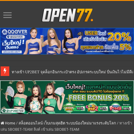
ทางเข้า UP2BET จุดล็อกอินกระเป๋าตรง อัปเกรดระบบใหม่ ปั่นเงินไวไม่มีดีเ
Home
/
สล็อตออนไลน์ เว็บเกมสุดฮิต ระบบน้องใหม่มาแรงระดับโลก
/
ทางเข้า
เล่น SBOBET-TEAM ลิงค์ เข้าเล่น SBOBET-TEAM