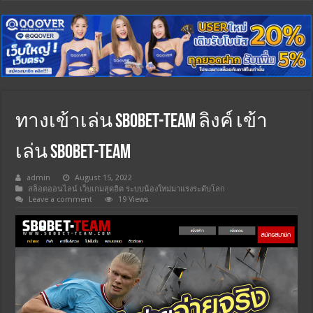
ทางเข้าเล่น SBOBET-TEAM ลิงค์ เข้า
เล่น SBOBET-TEAM
admin
August 15, 2022
สล็อตออนไลน์ เว็บเกมสุดฮิต ระบบน้องใหม่มาแรงระดับโลก
Leave a comment
19 Views