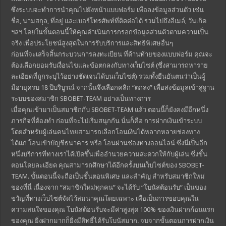
ซึ่งระบบจะทำการนำคุณไปยังหน้าแบบฟอร์ม เพื่อลงข้อมูลส่วนตัว เช่น
ชื่อ, นามสกุล, ที่อยู่ และเบอร์โทรศัพท์ที่ติดต่อได้ รวมไปถึงอีเมล์, วันเกิด
ฯลฯ โดยในขั้นตอนนี้ให้คุณดำเนินการกรอกข้อมูลส่วนตัวตามความเป็น
จริง เพื่อประโยชน์สูงสุดในการรับบริการและสิทธิพิเศษอื่นๆ
ก่อนที่จะเสร็จสิ้นกระบวนการลงทะเบียน ที่ด้านท้ายของแบบฟอร์ม คุณจะ
ต้องเลือกยอมรับเงื่อนไขและข้อตกลงกับทางเว็บไซต์ (ซึ่งสามารถหาราย
ละเอียดที่ถูกระบุไว้อย่างชัดเจนได้บนเว็บไซต์) รวมทั้งยืนยันตนว่าเป็นผู้
มีอายุครบ 18 ปีบริบูรณ์ จากนั้นจึงเลือกคลิก “ตกลง” เพื่อส่งข้อมูลเข้าสู่ฐาน
ระบบของสมาชิก SBOBET-TEAM อย่างเป็นทางการ
เมื่อคุณเข้ามาเป็นสมาชิกกับ SBOBET-TEAM แล้ว ตอนนี้ก็ยังคงมีอีกหนึ่ง
ภารกิจที่ต้องทำ ก่อนที่จะไปเริ่มสนุกกัน นั่นก็คือ การฝากเงินเข้าระบบ
โดยสำหรับผู้เล่นคนไทยสามารถเลือกโอนเงินได้หลากหลายช่องทาง
ได้แก่ โอนเข้าบัญชีธนาคาร หรือ โอนผ่านช่องทางออนไลน์ ซึ่งนี่เป็นอีก
หนึ่งบริการที่ทางเราได้เปิดขึ้นเพื่ออำนวยความสะดวกให้กับผู้เล่น ซึ่งขั้น
ตอนโดยละเอียด คุณสามารถศึกษาได้อีกครั้งบนเว็บไซต์ของ SBOBET-
TEAM. ขั้นตอนนี้จะถือเป็นขั้นตอนพิเศษ และสำคัญ สำหรับสมาชิกใหม่
ของที่นี่ เนื่องจาก “สมาชิกใหม่ทุกคน” จะได้รับ “โบนัสต้อนรับ” เป็นของ
ขวัญที่ทางเว็บไซต์จัดไว้สมนาคุณโดยเฉพาะ เพื่อเป็นการขอบคุณใน
ความสนใจของคุณ โบนัสต้อนรับจะมีค่าสูงสุด 100% ของเงินฝากก้อนแรก
ของคุณ ยิ่งฝากมากก็ยิ่งมีสิทธิ์ได้รับโบนัสมาก. จบจากขั้นตอนการฝากเงิน