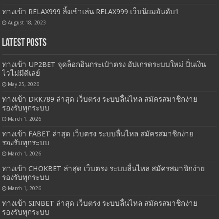
ทางเข้า RELAX999 ลิ้งเข้าเล่น RELAX999 เว็บนิยมอันดับ1
August 18, 2023
Latest Posts
ทางเข้า UP2BET จุดล็อกอินกระเป๋าตรง อัปเกรดระบบใหม่ ปั่นเงิน
ไวไม่มีดีเลย์
May 25, 2026
ทางเข้า DKK789 ล่าสุด เว็บตรง ระบบลื่นไหล สมัครสมาชิกง่าย
รองรับทุกระบบ
March 1, 2026
ทางเข้า FABET ล่าสุด เว็บตรง ระบบลื่นไหล สมัครสมาชิกง่าย
รองรับทุกระบบ
March 1, 2026
ทางเข้า CHOKBET ล่าสุด เว็บตรง ระบบลื่นไหล สมัครสมาชิกง่าย
รองรับทุกระบบ
March 1, 2026
ทางเข้า SINBET ล่าสุด เว็บตรง ระบบลื่นไหล สมัครสมาชิกง่าย
รองรับทุกระบบ