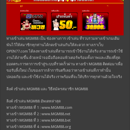
ทางเข้าเล่น MGM88 เป็น ช่องทางการ เข้าเล่น ที่รวบรวมทางเข้าเกมเดิม
พันไว้ให้สมาชิกทุกท่านได้กดเข้าเล่นกันให้สะดวก ทางเราเว็บ
OPEN77.com ได้ลงทางเข้าเล่นที่สามารถเข้าใช้งานได้จริง สามารถเข้าใช้
งานได้ง่ายขึ้น ด้วยหน้าจอมือถือคอมพิวเตอร์พร้อมทั้งภาพและเสียงที่สุด
ยอดตระการตาการเข้าสู่ระบบที่รวดเร็วผ่าน ทางเข้า MGM88 ติดต่อมาเพื่อ
ขอรับลิ้งใหม่ เว็บของเรากล้าการันตรีเลยว่าทางเข้าเล่นที่เราทำนั้น
ปลอดภัย และเข้าใช้งานได้จริง เราพร้อมที่จะให้บริการทุกท่านด้วยใจจริง
ลิงค์ เข้าเล่น MGM88 และ วิธีสมัครสมาชิก MGM88
ลิงค์ เข้าเล่น MGM88 อัพเดทล่าสุด
ทางเข้า MGM88 ที่ 1 : www.MGM88.com
ทางเข้า MGM88 ที่ 2 : www.MGM88.net
ทางเข้า MGM88 ที่ 3 : www.MGM88.bet
ทางเข้า MGM88 ที่ 4 : www.MGM88.org