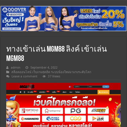
ทางเข้าเล่น MGM88 ลิงค์ เข้าเล่น
MGM88
admin
September 4, 2022
สล็อตออนไลน์ เว็บเกมสุดฮิต ระบบน้องใหม่มาแรงระดับโลก
Leave a comment
37 Views