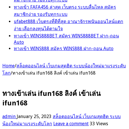
ทางเข้า FAFA456 ล่าสุด เว็บตรง ระบบลื่นไหล สมัคร
สมาชิกง่าย รองรับทุกระบบ
ufabet888 เว็บตรงที่ดีที่สุด อาณาจักรพนันออนไลน์แตก
ง่าย เลือกลงทุนได้ตามใจ
ทางเข้า WINS888BET สมัคร WINS888BET ฝาก-ถอน
Auto
ทางเข้า WINS888 สมัคร WINS888 ฝาก-ถอน Auto
Home
/
สล็อตออนไลน์ เว็บเกมสุดฮิต ระบบน้องใหม่มาแรงระดับ
โลก
/
ทางเข้าเล่น ifun168 ลิงค์ เข้าเล่น ifun168
ทางเข้าเล่น ifun168 ลิงค์ เข้าเล่น
ifun168
admin
January 25, 2023
สล็อตออนไลน์ เว็บเกมสุดฮิต ระบบ
น้องใหม่มาแรงระดับโลก
Leave a comment
33 Views