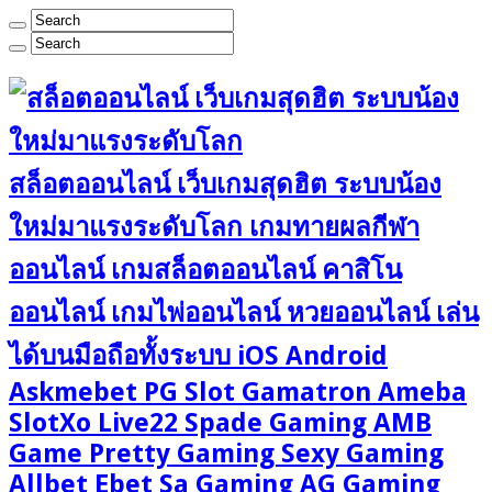
สล็อตออนไลน์ เว็บเกมสุดฮิต ระบบน้อง
ใหม่มาแรงระดับโลก เกมทายผลกีฬา
ออนไลน์ เกมสล็อตออนไลน์ คาสิโน
ออนไลน์ เกมไพ่ออนไลน์ หวยออนไลน์ เล่น
ได้บนมือถือทั้งระบบ iOS Android
Askmebet PG Slot Gamatron Ameba
SlotXo Live22 Spade Gaming AMB
Game Pretty Gaming Sexy Gaming
Allbet Ebet Sa Gaming AG Gaming