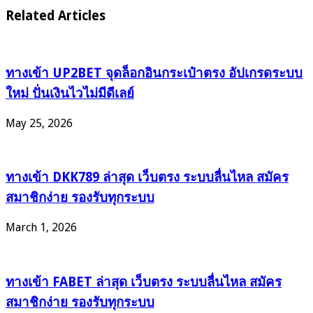
Related Articles
ทางเข้า UP2BET จุดล็อกอินกระเป๋าตรง อัปเกรดระบบ
ใหม่ ปั่นเงินไวไม่มีดีเลย์
May 25, 2026
ทางเข้า DKK789 ล่าสุด เว็บตรง ระบบลื่นไหล สมัคร
สมาชิกง่าย รองรับทุกระบบ
March 1, 2026
ทางเข้า FABET ล่าสุด เว็บตรง ระบบลื่นไหล สมัคร
สมาชิกง่าย รองรับทุกระบบ