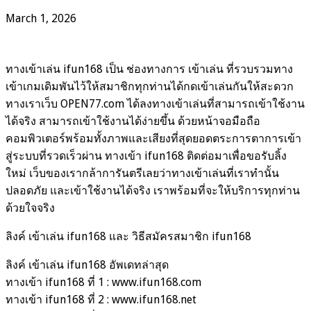
March 1, 2026
ทางเข้าเล่น ifun168 เป็น ช่องทางการ เข้าเล่น ที่รวบรวมทาง
เข้าเกมเดิมพันไว้ให้สมาชิกทุกท่านได้กดเข้าเล่นกันให้สะดวก
ทางเราเว็บ OPEN77.com ได้ลงทางเข้าเล่นที่สามารถเข้าใช้งาน
ได้จริง สามารถเข้าใช้งานได้ง่ายขึ้น ด้วยหน้าจอมือถือ
คอมพิวเตอร์พร้อมทั้งภาพและเสียงที่สุดยอดตระการตาการเข้า
สู่ระบบที่รวดเร็วผ่าน ทางเข้า ifun168 ติดต่อมาเพื่อขอรับลิ้ง
ใหม่ เว็บของเรากล้าการันตรีเลยว่าทางเข้าเล่นที่เราทำนั้น
ปลอดภัย และเข้าใช้งานได้จริง เราพร้อมที่จะให้บริการทุกท่าน
ด้วยใจจริง
ลิงค์ เข้าเล่น ifun168 และ วิธีสมัครสมาชิก ifun168
ลิงค์ เข้าเล่น ifun168 อัพเดทล่าสุด
ทางเข้า ifun168 ที่ 1 : www.ifun168.com
ทางเข้า ifun168 ที่ 2 : www.ifun168.net