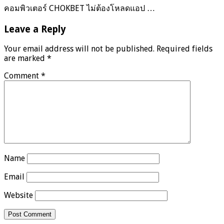
คอมพิวเตอร์ CHOKBET ไม่ต้องโหลดแอป …
Leave a Reply
Your email address will not be published.
Required fields
are marked
*
Comment
*
Name
Email
Website