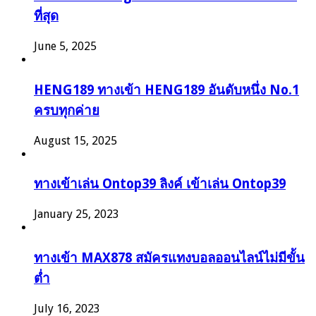
ที่สุด
June 5, 2025
HENG189 ทางเข้า HENG189 อันดับหนึ่ง No.1
ครบทุกค่าย
August 15, 2025
ทางเข้าเล่น Ontop39 ลิงค์ เข้าเล่น Ontop39
January 25, 2023
ทางเข้า MAX878 สมัครแทงบอลออนไลน์ไม่มีขั้น
ต่ำ
July 16, 2023