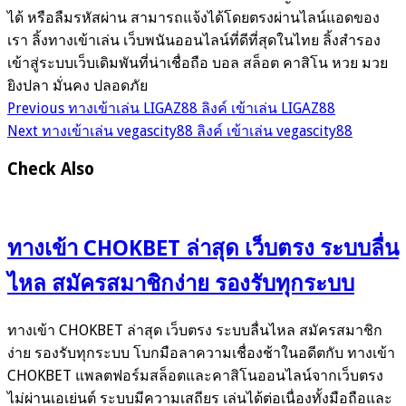
ได้ หรือลืมรหัสผ่าน สามารถแจ้งได้โดยตรงผ่านไลน์แอดของ
เรา ลิ้งทางเข้าเล่น เว็บพนันออนไลน์ที่ดีที่สุดในไทย ลิ้งสำรอง
เข้าสู่ระบบเว็บเดิมพันที่น่าเชื่อถือ บอล สล็อต คาสิโน หวย มวย
ยิงปลา มั่นคง ปลอดภัย
Previous
ทางเข้าเล่น LIGAZ88 ลิงค์ เข้าเล่น LIGAZ88
Next
ทางเข้าเล่น vegascity88 ลิงค์ เข้าเล่น vegascity88
Check Also
ทางเข้า CHOKBET ล่าสุด เว็บตรง ระบบลื่น
ไหล สมัครสมาชิกง่าย รองรับทุกระบบ
ทางเข้า CHOKBET ล่าสุด เว็บตรง ระบบลื่นไหล สมัครสมาชิก
ง่าย รองรับทุกระบบ โบกมือลาความเชื่องช้าในอดีตกับ ทางเข้า
CHOKBET แพลตฟอร์มสล็อตและคาสิโนออนไลน์จากเว็บตรง
ไม่ผ่านเอเย่นต์ ระบบมีความเสถียร เล่นได้ต่อเนื่องทั้งมือถือและ