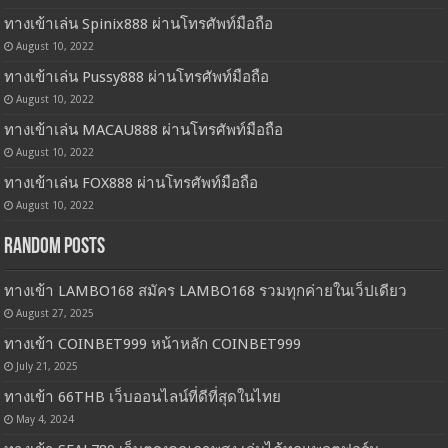
ทางเข้าเล่น Spinix888 ผ่านโทรศัพท์มือถือ
August 10, 2022
ทางเข้าเล่น Pussy888 ผ่านโทรศัพท์มือถือ
August 10, 2022
ทางเข้าเล่น MACAU888 ผ่านโทรศัพท์มือถือ
August 10, 2022
ทางเข้าเล่น FOX888 ผ่านโทรศัพท์มือถือ
August 10, 2022
Random Posts
ทางเข้า LAMBO168 สมัคร LAMBO168 รวมทุกค่ายในเว็ปเดียว
August 27, 2025
ทางเข้า COINBET999 หน้าหลัก COINBET999
July 21, 2025
ทางเข้า 66THB เว็บออนไลน์ที่ดีที่สุดในไทย
May 4, 2024