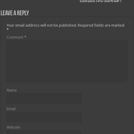
บอลออนไลน์ไม่มีขั้นต่ำ
Leave a Reply
Your email address will not be published.
Required fields are marked
*
Comment
*
Name
Email
Website