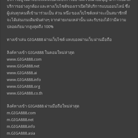
บริการอย่างถูกต้อง และทางเว็บไซต์ของเราเปิดให้บริการแบบออนไลน์ ซึ่ง
ผู้เล่นทุกคนที่เข้ามาร่วมเป็น ส่วน หนึ่ง ของเว็บไซต์เหล่าจะเป็นสมาชิกที่
จะได้เล่นเกมเดิมพันต่างๆ จากค่ายเกมเหล่านั้น และรับรองได้ว่ามีความ
ปลอดภัยมากสูงสุดถึง 100%
ทางเข้าเล่น GIGA888 ผ่านเว็บไซต์ แทงบอลผ่านเว็บ ผ่านมือถือ
ลิงค์ทางเข้า GIGA888 ในคอมใหม่ล่าสุด
www.GIGA888.com
www.GIGA888.net
www.GIGA888.ai
www.GIGA888.info
www.GIGA888.org
www.GIGA888.co.th
ลิงค์ทางเข้า GIGA888 ผ่านมือถือใหม่ล่าสุด
m.GIGA888.com
m.GIGA888.net
m.GIGA888.info
m.GIGA888.asia