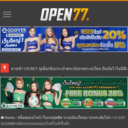
ทางเข้า UP2BET จุดล็อกอินกระเป๋าตรง อัปเกรดระบบใหม่ ปั่นเงินไวไม่มีดีเ
Home
/
สล็อตออนไลน์ เว็บเกมสุดฮิต ระบบน้องใหม่มาแรงระดับโลก
/
ทางเข้า
GIGA888 สมัครแทงบอลออนไลน์ไม่มีขั้นต่ำ