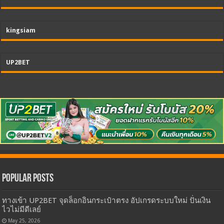
kingsiam
UP2BET
Popular Posts
ทางเข้า UP2BET จุดล็อกอินกระเป๋าตรง อัปเกรดระบบใหม่ ปั่นเงิน
ไวไม่มีดีเลย์
May 25, 2026