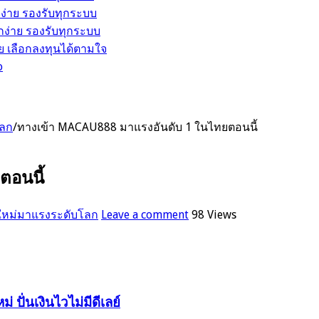
กง่าย รองรับทุกระบบ
กง่าย รองรับทุกระบบ
าย เลือกลงทุนได้ตามใจ
o
โลก
/
ทางเข้า MACAU888 มาแรงอันดับ 1 ในไทยตอนนี้
ตอนนี้
งใหม่มาแรงระดับโลก
Leave a comment
98 Views
ปั่นเงินไวไม่มีดีเลย์