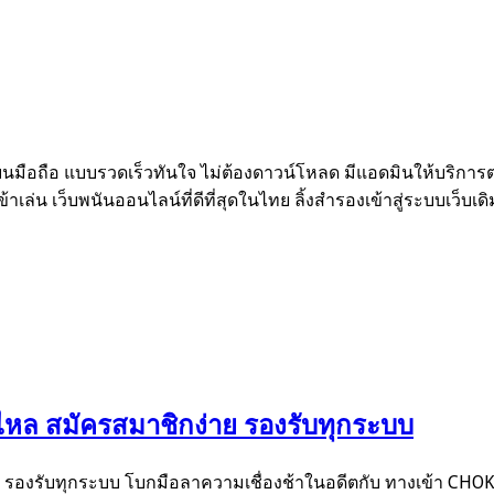
บนมือถือ แบบรวดเร็วทันใจ ไม่ต้องดาวน์โหลด มีแอดมินให้บริการตล
ล่น เว็บพนันออนไลน์ที่ดีที่สุดในไทย ลิ้งสำรองเข้าสู่ระบบเว็บเดิ
นไหล สมัครสมาชิกง่าย รองรับทุกระบบ
าย รองรับทุกระบบ โบกมือลาความเชื่องช้าในอดีตกับ ทางเข้า C