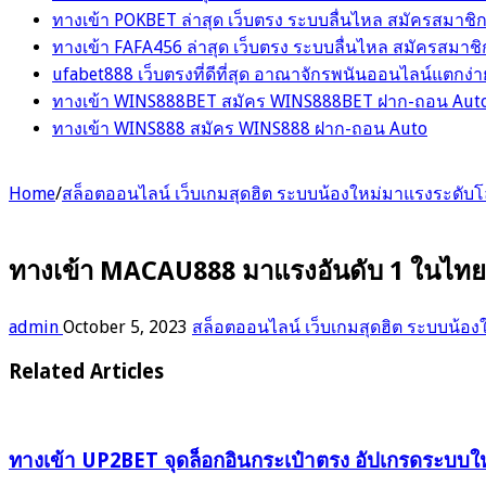
ทางเข้า POKBET ล่าสุด เว็บตรง ระบบลื่นไหล สมัครสมาชิ
ทางเข้า FAFA456 ล่าสุด เว็บตรง ระบบลื่นไหล สมัครสมาชิ
ufabet888 เว็บตรงที่ดีที่สุด อาณาจักรพนันออนไลน์แตกง่
ทางเข้า WINS888BET สมัคร WINS888BET ฝาก-ถอน Aut
ทางเข้า WINS888 สมัคร WINS888 ฝาก-ถอน Auto
Home
/
สล็อตออนไลน์ เว็บเกมสุดฮิต ระบบน้องใหม่มาแรงระดับ
ทางเข้า MACAU888 มาแรงอันดับ 1 ในไทย
admin
October 5, 2023
สล็อตออนไลน์ เว็บเกมสุดฮิต ระบบน้อ
Related Articles
ทางเข้า UP2BET จุดล็อกอินกระเป๋าตรง อัปเกรดระบบใหม่ 