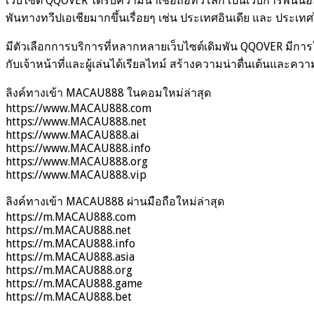
เว็บไซต์ QQOVER ได้รับความน่าเชื่อถือทั่วโลก เป็นเว็บการพนันออ
พันทางทวีปเอเชียมากขึ้นเรื่อยๆ เช่น ประเทศอินเดีย และ ประเทศ
มีตัวเลือกการบริการที่หลากหลายเว็บไซต์เดิมพัน QQOVER มีก
กับเจ้าหน้าที่และผู้เล่นได้เรียลไทม์ สร้างความน่าตื่นเต้นแ
ลิงค์ทางเข้า MACAU888 ในคอมใหม่ล่าสุด
https://www.MACAU888.com
https://www.MACAU888.net
https://www.MACAU888.ai
https://www.MACAU888.info
https://www.MACAU888.org
https://www.MACAU888.vip
ลิงค์ทางเข้า MACAU888 ผ่านมือถือใหม่ล่าสุด
https://m.MACAU888.com
https://m.MACAU888.net
https://m.MACAU888.info
https://m.MACAU888.asia
https://m.MACAU888.org
https://m.MACAU888.game
https://m.MACAU888.bet