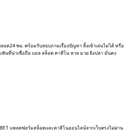
อด24 ชม. พร้อมรับสอบถามเรื่องปัญหา ลิ้งเข้าเล่นไม่ได้ หรือ
มพันที่น่าเชื่อถือ บอล สล็อต คาสิโน หวย มวย ยิงปลา มั่นคง
HOKBET แพลตฟอร์มสล็อตและคาสิโนออนไลน์จากเว็บตรงไม่ผ่าน