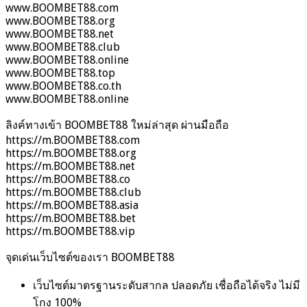
www.BOOMBET88.com
www.BOOMBET88.org
www.BOOMBET88.net
www.BOOMBET88.club
www.BOOMBET88.online
www.BOOMBET88.top
www.BOOMBET88.co.th
www.BOOMBET88.online
ลิงค์ทางเข้า BOOMBET88 ใหม่ล่าสุด ผ่านมือถือ
https://m.BOOMBET88.com
https://m.BOOMBET88.org
https://m.BOOMBET88.net
https://m.BOOMBET88.co
https://m.BOOMBET88.club
https://m.BOOMBET88.asia
https://m.BOOMBET88.bet
https://m.BOOMBET88.vip
จุดเด่นเว็บไซต์ของเรา BOOMBET88
เว็บไซต์มาตรฐานระดับสากล ปลอดภัย เชื่อถือได้จริง ไม่มี
โกง 100%