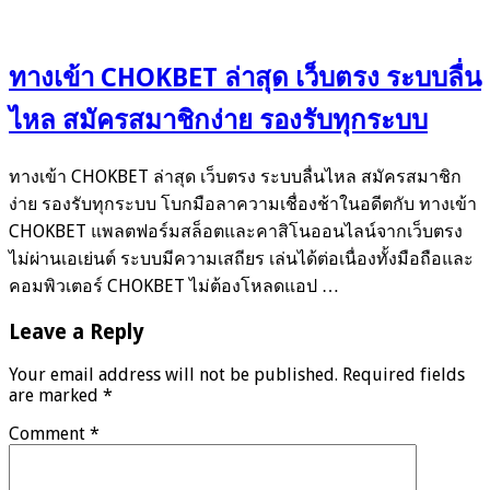
ทางเข้า CHOKBET ล่าสุด เว็บตรง ระบบลื่น
ไหล สมัครสมาชิกง่าย รองรับทุกระบบ
ทางเข้า CHOKBET ล่าสุด เว็บตรง ระบบลื่นไหล สมัครสมาชิก
ง่าย รองรับทุกระบบ โบกมือลาความเชื่องช้าในอดีตกับ ทางเข้า
CHOKBET แพลตฟอร์มสล็อตและคาสิโนออนไลน์จากเว็บตรง
ไม่ผ่านเอเย่นต์ ระบบมีความเสถียร เล่นได้ต่อเนื่องทั้งมือถือและ
คอมพิวเตอร์ CHOKBET ไม่ต้องโหลดแอป …
Leave a Reply
Your email address will not be published.
Required fields
are marked
*
Comment
*