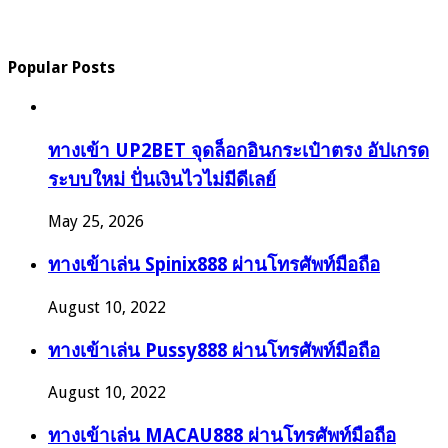
Popular Posts
ทางเข้า UP2BET จุดล็อกอินกระเป๋าตรง อัปเกรด
ระบบใหม่ ปั่นเงินไวไม่มีดีเลย์
May 25, 2026
ทางเข้าเล่น Spinix888 ผ่านโทรศัพท์มือถือ
August 10, 2022
ทางเข้าเล่น Pussy888 ผ่านโทรศัพท์มือถือ
August 10, 2022
ทางเข้าเล่น MACAU888 ผ่านโทรศัพท์มือถือ