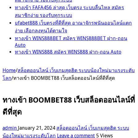
ทางเข้า FAFA456 ล่าสุด เว็บตรง ระบบลื่นไหล สมัคร
สมาชิกง่าย รองรับทุกระบบ
ufabet888 เว็บตรงที่ดีที่สุด อาณาจักรพนันออนไลน์แตก
ง่าย เลือกลงทุนได้ตามใจ
ทางเข้า WINS888BET สมัคร WINS888BET ฝาก-ถอน
Auto
ทางเข้า WINS888 สมัคร WINS888 ฝาก-ถอน Auto
Home
/
สล็อตออนไลน์ เว็บเกมสุดฮิต ระบบน้องใหม่มาแรงระดับ
โลก
/
ทางเข้า BOOMBET88 เว็บสล็อตออนไลน์ที่ดีที่สุด
ทางเข้า BOOMBET88 เว็บสล็อตออนไลน์ที่
ดีที่สุด
admin
January 21, 2024
สล็อตออนไลน์ เว็บเกมสุดฮิต ระบบ
น้องใหม่มาแรงระดับโลก
Leave a comment
5 Views