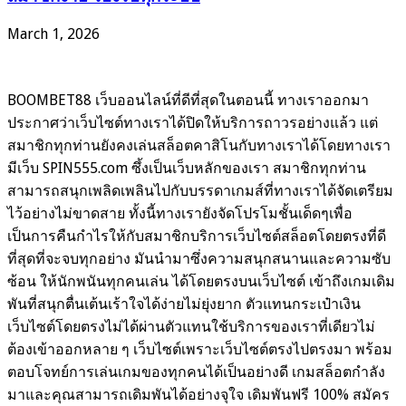
March 1, 2026
BOOMBET88 เว็บออนไลน์ที่ดีที่สุดในตอนนี้ ทางเราออกมา
ประกาศว่าเว็บไซต์ทางเราได้ปิดให้บริการถาวรอย่างแล้ว แต่
สมาชิกทุกท่านยังคงเล่นสล็อตคาสิโนกับทางเราได้โดยทางเรา
มีเว็บ SPIN555.com ซึ้งเป็นเว็บหลักของเรา สมาชิกทุกท่าน
สามารถสนุกเพลิดเพลินไปกับบรรดาเกมส์ที่ทางเราได้จัดเตรียม
ไว้อย่างไม่ขาดสาย ทั้งนี้ทางเรายังจัดโปรโมชั้นเด็ดๆเพื่อ
เป็นการคืนกำไรให้กับสมาชิกบริการเว็บไซต์สล็อตโดยตรงที่ดี
ที่สุดที่จะจบทุกอย่าง มันนำมาซึ่งความสนุกสนานและความซับ
ซ้อน ให้นักพนันทุกคนเล่น ได้โดยตรงบนเว็บไซต์ เข้าถึงเกมเดิม
พันที่สนุกตื่นเต้นเร้าใจได้ง่ายไม่ยุ่งยาก ตัวแทนกระเป๋าเงิน
เว็บไซต์โดยตรงไม่ได้ผ่านตัวแทนใช้บริการของเราที่เดียวไม่
ต้องเข้าออกหลาย ๆ เว็บไซต์เพราะเว็บไซต์ตรงไปตรงมา พร้อม
ตอบโจทย์การเล่นเกมของทุกคนได้เป็นอย่างดี เกมสล็อตกำลัง
มาและคุณสามารถเดิมพันได้อย่างจุใจ เดิมพันฟรี 100% สมัคร