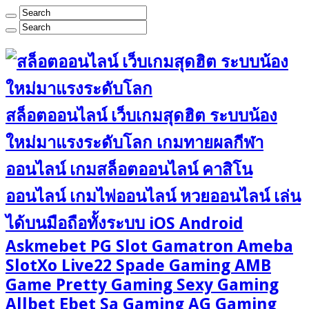
สล็อตออนไลน์ เว็บเกมสุดฮิต ระบบน้อง
ใหม่มาแรงระดับโลก เกมทายผลกีฬา
ออนไลน์ เกมสล็อตออนไลน์ คาสิโน
ออนไลน์ เกมไพ่ออนไลน์ หวยออนไลน์ เล่น
ได้บนมือถือทั้งระบบ iOS Android
Askmebet PG Slot Gamatron Ameba
SlotXo Live22 Spade Gaming AMB
Game Pretty Gaming Sexy Gaming
Allbet Ebet Sa Gaming AG Gaming