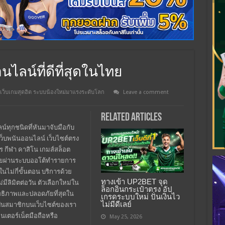
นไลน์ที่ดีที่สุดในไทย
เว็บเกมสุดฮิต ระบบน้องใหม่มาแรงระดับโลก
Leave a comment
Related Articles
์ทุกชนิดที่หันมาจับมือกับ
ว็บพนันออนไลน์ เว็บไซต์ตรง
ร กีฬา คาสิโน เกมส์สล็อต
่ายผ่านระบบออโต้ทำรายการ
ในไม่กี่ขั้นตอน บริการด้วย
ทางเข้า UP2BET จุด
ีลิมิตต่อวัน ตัวเลือกใหม่ใน
ล็อกอินกระเป๋าตรง อัป
ทธิภาพและปลอดภัยที่สุดใน
เกรดระบบใหม่ ปั่นเงินไว
ไม่มีดีเลย์
ป็นสมาชิกบนเว็บไซต์ของเรา
ินเตอร์เน็ตมือถือหรือ
May 25, 2026