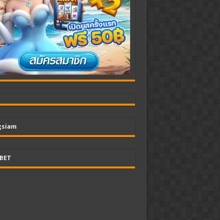
gsiam
BET