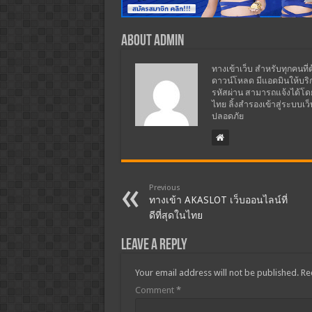
About admin
ทางเข้าเว็บ สำหรับทุกคนที่
ดาวน์โหลด มีแอดมินให้บริก
รหัสผ่าน สามารถแจ้งได้โดยต
ไทย ลิ้งสำรองเข้าสู่ระบบเว็
ปลอดภัย
Previous
ทางเข้า AKASLOT เว็บออนไลน์ที่
ดีที่สุดในไทย
Leave a Reply
Your email address will not be published.
Re
Comment
*