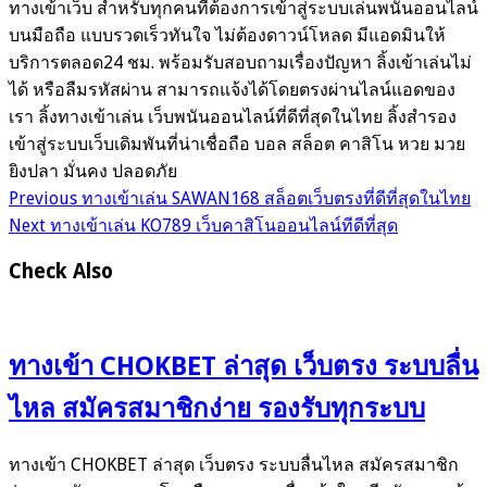
ทางเข้าเว็บ สำหรับทุกคนที่ต้องการเข้าสู่ระบบเล่นพนันออนไลน์
บนมือถือ แบบรวดเร็วทันใจ ไม่ต้องดาวน์โหลด มีแอดมินให้
บริการตลอด24 ชม. พร้อมรับสอบถามเรื่องปัญหา ลิ้งเข้าเล่นไม่
ได้ หรือลืมรหัสผ่าน สามารถแจ้งได้โดยตรงผ่านไลน์แอดของ
เรา ลิ้งทางเข้าเล่น เว็บพนันออนไลน์ที่ดีที่สุดในไทย ลิ้งสำรอง
เข้าสู่ระบบเว็บเดิมพันที่น่าเชื่อถือ บอล สล็อต คาสิโน หวย มวย
ยิงปลา มั่นคง ปลอดภัย
Previous
ทางเข้าเล่น SAWAN168 สล็อตเว็บตรงที่ดีที่สุดในไทย
Next
ทางเข้าเล่น KO789 เว็บคาสิโนออนไลน์ทีดีที่สุด
Check Also
ทางเข้า CHOKBET ล่าสุด เว็บตรง ระบบลื่น
ไหล สมัครสมาชิกง่าย รองรับทุกระบบ
ทางเข้า CHOKBET ล่าสุด เว็บตรง ระบบลื่นไหล สมัครสมาชิก