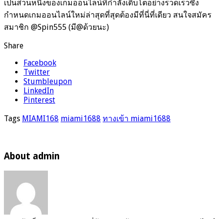
เป็นส่วนหนึ่งของเกมออนไลน์ที่กำลังเติบโตอย่างรวดเร็วซึ่ง
กำหนดเกมออนไลน์ใหม่ล่าสุดที่สุดต้องมีที่นี่ที่เดียว สนใจสมัคร
สมาชิก @Spin555 (มี@ด้วยนะ)
Share
Facebook
Twitter
Stumbleupon
LinkedIn
Pinterest
Tags
MIAMI168
miami1688
ทางเข้า miami1688
About admin