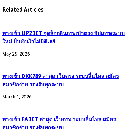
Related Articles
ทางเข้า UP2BET จุดล็อกอินกระเป๋าตรง อัปเกรดระบบ
ใหม่ ปั่นเงินไวไม่มีดีเลย์
May 25, 2026
ทางเข้า DKK789 ล่าสุด เว็บตรง ระบบลื่นไหล สมัคร
สมาชิกง่าย รองรับทุกระบบ
March 1, 2026
ทางเข้า FABET ล่าสุด เว็บตรง ระบบลื่นไหล สมัคร
สมาชิกง่าย รองรับทุกระบบ