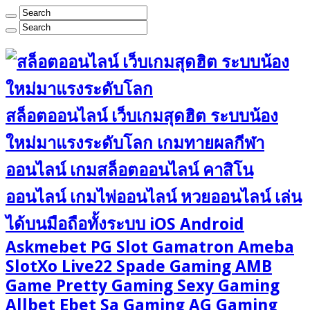
สล็อตออนไลน์ เว็บเกมสุดฮิต ระบบน้อง
ใหม่มาแรงระดับโลก เกมทายผลกีฬา
ออนไลน์ เกมสล็อตออนไลน์ คาสิโน
ออนไลน์ เกมไพ่ออนไลน์ หวยออนไลน์ เล่น
ได้บนมือถือทั้งระบบ iOS Android
Askmebet PG Slot Gamatron Ameba
SlotXo Live22 Spade Gaming AMB
Game Pretty Gaming Sexy Gaming
Allbet Ebet Sa Gaming AG Gaming