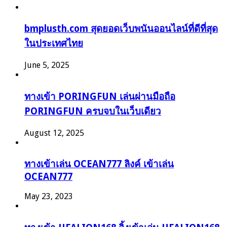
bmplusth.com สุดยอดเว็บพนันออนไลน์ที่ดีที่สุด
ในประเทศไทย
June 5, 2025
ทางเข้า PORINGFUN เล่นผ่านมือถือ
PORINGFUN ครบจบในเว็บเดียว
August 12, 2025
ทางเข้าเล่น OCEAN777 ลิงค์ เข้าเล่น
OCEAN777
May 23, 2023