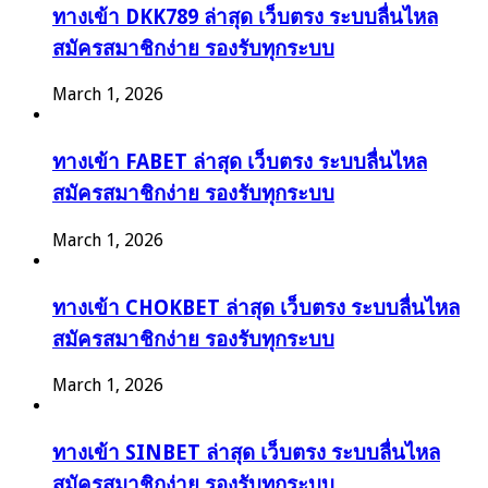
ทางเข้า DKK789 ล่าสุด เว็บตรง ระบบลื่นไหล
สมัครสมาชิกง่าย รองรับทุกระบบ
March 1, 2026
ทางเข้า FABET ล่าสุด เว็บตรง ระบบลื่นไหล
สมัครสมาชิกง่าย รองรับทุกระบบ
March 1, 2026
ทางเข้า CHOKBET ล่าสุด เว็บตรง ระบบลื่นไหล
สมัครสมาชิกง่าย รองรับทุกระบบ
March 1, 2026
ทางเข้า SINBET ล่าสุด เว็บตรง ระบบลื่นไหล
สมัครสมาชิกง่าย รองรับทุกระบบ