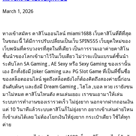
March 1, 2026
ทางเข้าสมัคร คาสิโนออนไลน์ miami1688 เว็บคาสิโนที่ดีที่สุด
ในขณะนี้ ได้มีการปรับเปลี่ยนเป็นเว็บ SPIN555 เว็บยุคใหม่ของ
เว็บพนันที่ครบวงจรที่สุดในที่เดียว เป็นการรวมเอาค่ายคาสิโน
ชั้นนำของโลกเข้ามาไว้ในเว็บเดียว ไม่ว่าจะเป็นแบรนด์ชั้นนำ
ระดับโลก SA Gaming , AE Sexy หรือ Sexy Gaming ของเรานั้น
เอง อีกทั้งยังมี Joker Gaming และ PG Slot Game ที่เป็นที่ขึ้นชื่อ
ของสล็อตออนไลน์ พูดถึงสล็อตยังไงก็ต้องคิดถึงสองค่ายนี้ก่อน
อันดับต้นๆ และยังมี Dream Gaming , ไฮโล ,บอล หวย เรายังขน
มาไม่หมด คาสิโนไหนดัง คนเล่นเยอะ เราขนเอามาให้เล่น
ระบบการทำงานของเรารวดเร็ว ไม่ยุ่งยาก นอกจากฝากถอนเงิน
แค่ 10 วินาทีแล้วระบบคาสิโนก็ไม่ยุ่งยาก อยากเข้าเล่นค่ายไหน
ก็เข้าเล่นได้เลย ไม่ต้องโยกเงินให้ยุ่งยาก กระเป๋าเดียว ใช้ได้ทุก
ค่าย