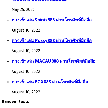
May 25, 2026
ทางเข้าเล่น Spinix888 ผ่านโทรศัพท์มือถือ
August 10, 2022
ทางเข้าเล่น Pussy888 ผ่านโทรศัพท์มือถือ
August 10, 2022
ทางเข้าเล่น MACAU888 ผ่านโทรศัพท์มือถือ
August 10, 2022
ทางเข้าเล่น FOX888 ผ่านโทรศัพท์มือถือ
August 10, 2022
Random Posts