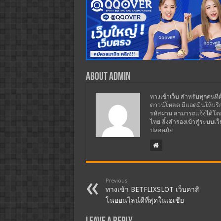
About admin
ทางเข้าเว็บ สำหรับทุกคนที่
ดาวน์โหลด มีแอดมินให้บริก
รหัสผ่าน สามารถแจ้งได้โดยต
ไทย ลิ้งสำรองเข้าสู่ระบบเว็
ปลอดภัย
Previous
ทางเข้า BETFLIXSLOT เว็บคาสิ
โนออนไลน์ดีที่สุดในเอเชีย