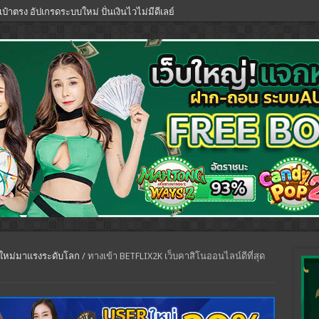
๋าตรง อัปเกรดระบบใหม่ ปั่นเงินไวไม่มีดีเลย์
งใหม่มาแรงระดับโลก
/
ทางเข้า BETFLIX2K เว็บคาสิโนออนไลน์ดีที่สุด