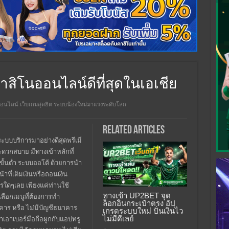
บคาสิโนออนไลน์ดีที่สุดในเอเชีย
อนไลน์ เว็บเกมสุดฮิต ระบบน้องใหม่มาแรงระดับโลก
Related Articles
ะบบบริการมาอย่างดีสุดพรีเมี่
ดวกสบาย มีทางเข้าหลักที่
ขั้นต่ำ ระบบออโต้ ด้วยการนำ
ที่เติมเงินหรือถอนเงิน
ใดๆเลย เพียงแค่ท่านใช้
ทางเข้า UP2BET จุด
เลือกเมนูที่ต้องการทำ
ล็อกอินกระเป๋าตรง อัป
าคาร หรือ ไม่มีบัญชีธนาคาร
เกรดระบบใหม่ ปั่นเงินไว
ไม่มีดีเลย์
ำเอาเบอร์มือถือผูกกับแอปทรู