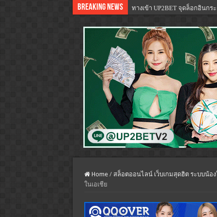
Breaking News
ทางเข้า UP2BET จุดล็อกอินกระเป
Home
/
สล็อตออนไลน์ เว็บเกมสุดฮิต ระบบน้อ
ในเอเชีย