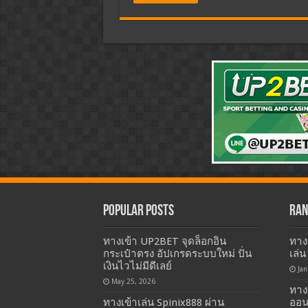
Popular Posts
Ran
ทางเข้า UP2BET จุดล็อกอิน
ทางเ
กระเป๋าตรง อัปเกรดระบบใหม่ ปั่น
เล่
เงินไวไม่มีดีเลย์
Jan
May 25, 2026
ทาง
ทางเข้าเล่น Spinix888 ผ่าน
ออน