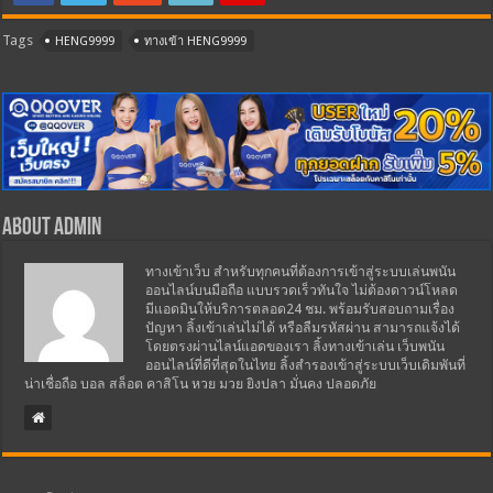
Tags
HENG9999
ทางเข้า HENG9999
About admin
ทางเข้าเว็บ สำหรับทุกคนที่ต้องการเข้าสู่ระบบเล่นพนัน
ออนไลน์บนมือถือ แบบรวดเร็วทันใจ ไม่ต้องดาวน์โหลด
มีแอดมินให้บริการตลอด24 ชม. พร้อมรับสอบถามเรื่อง
ปัญหา ลิ้งเข้าเล่นไม่ได้ หรือลืมรหัสผ่าน สามารถแจ้งได้
โดยตรงผ่านไลน์แอดของเรา ลิ้งทางเข้าเล่น เว็บพนัน
ออนไลน์ที่ดีที่สุดในไทย ลิ้งสำรองเข้าสู่ระบบเว็บเดิมพันที่
น่าเชื่อถือ บอล สล็อต คาสิโน หวย มวย ยิงปลา มั่นคง ปลอดภัย