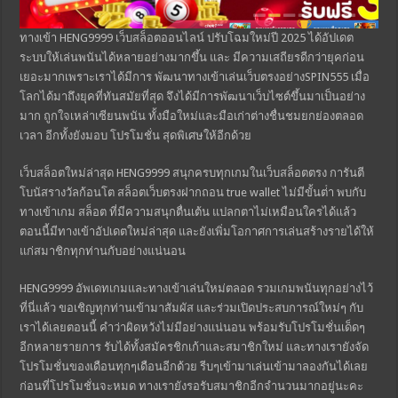
ทางเข้า HENG9999 เว็บสล็อตออนไลน์ ปรับโฉมใหม่ปี 2025 ได้อัปเดต
ระบบให้เล่นพนันได้หลายอย่างมากขึ้น และ มีความเสถียรดีกว่ายุคก่อน
เยอะมากเพราะเราได้มีการ พัฒนาทางเข้าเล่นเว็บตรงอย่างSPIN555 เมื่อ
โลกได้มาถึงยุคที่ทันสมัยที่สุด จึงได้มีการพัฒนาเว็บไซต์ขึ้นมาเป็นอย่าง
มาก ถูกใจเหล่าเซียนพนัน ทั้งมือใหม่และมือเก่าต่างชื่นชมยกย่องตลอด
เวลา อีกทั้งยังมอบ โปรโมชั่น สุดพิเศษให้อีกด้วย
เว็บสล็อตใหม่ล่าสุด HENG9999 สนุกครบทุกเกมในเว็บสล็อตตรง การันตี
โบนัสรางวัลก้อนโต สล็อตเว็บตรงฝากถอน true wallet ไม่มีขั้นต่ํา พบกับ
ทางเข้าเกม สล็อต ที่มีความสนุกตื่นเต้น แปลกตาไม่เหมือนใครได้แล้ว
ตอนนี้มีทางเข้าอัปเดตใหม่ล่าสุด และยังเพิ่มโอกาศการเล่นสร้างรายได้ให้
แก่สมาชิกทุกท่านกับอย่างแน่นอน
HENG9999 อัพเดทเกมและทางเข้าเล่นใหม่ตลอด รวมเกมพนันทุกอย่างไว้
ที่นี่แล้ว ขอเชิญทุกท่านเข้ามาสัมผัส และร่วมเปิดประสบการณ์ใหม่ๆ กับ
เราได้เลยตอนนี้ คำว่าผิดหวังไม่มีอย่างแน่นอน พร้อมรับโปรโมชั่นเด็ดๆ
อีกหลายรายการ รับได้ทั้งสมัครชิกเก้าและสมาชิกใหม่ และทางเรายังจัด
โปรโมชั่นของเดือนทุกๆเดือนอีกด้วย รีบๆเข้ามาเล่นเข้ามาลองกันได้เลย
ก่อนที่โปรโมชั่นจะหมด ทางเรายังรอรับสมาชิกอีกจำนวนมากอยู่นะคะ