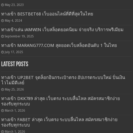
May 23, 2023
ทางเข้า BESTBET68 เว็บออนไลน์ที่ดีที่สุดในไทย
May 4, 2024
ทางเข้าเล่น iAMWIN เว็บสล็อตยอดนิยม จ่ายจริง บริการพรีเมียม
September 19, 2025
ทางเข้า MARANG777.COM สุดยอดเว็บสล็อตอันดับ 1 ในไทย
July 17, 2025
Latest Posts
ทางเข้า UP2BET จุดล็อกอินกระเป๋าตรง อัปเกรดระบบใหม่ ปั่นเงิน
ไวไม่มีดีเลย์
May 25, 2026
ทางเข้า DKK789 ล่าสุด เว็บตรง ระบบลื่นไหล สมัครสมาชิกง่าย
รองรับทุกระบบ
March 1, 2026
ทางเข้า FABET ล่าสุด เว็บตรง ระบบลื่นไหล สมัครสมาชิกง่าย
รองรับทุกระบบ
March 1, 2026