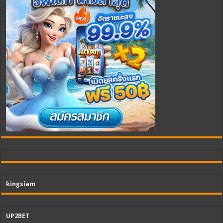
kingsiam
UP2BET