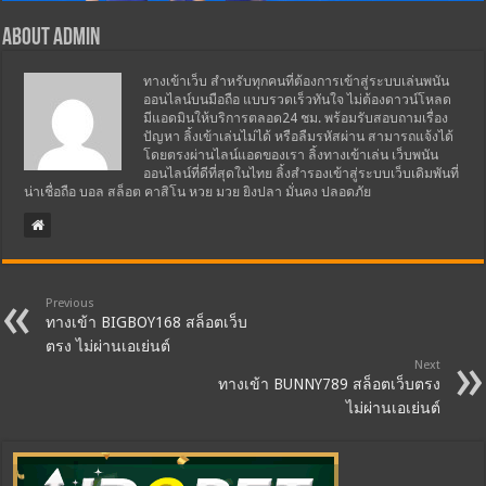
About admin
ทางเข้าเว็บ สำหรับทุกคนที่ต้องการเข้าสู่ระบบเล่นพนัน
ออนไลน์บนมือถือ แบบรวดเร็วทันใจ ไม่ต้องดาวน์โหลด
มีแอดมินให้บริการตลอด24 ชม. พร้อมรับสอบถามเรื่อง
ปัญหา ลิ้งเข้าเล่นไม่ได้ หรือลืมรหัสผ่าน สามารถแจ้งได้
โดยตรงผ่านไลน์แอดของเรา ลิ้งทางเข้าเล่น เว็บพนัน
ออนไลน์ที่ดีที่สุดในไทย ลิ้งสำรองเข้าสู่ระบบเว็บเดิมพันที่
น่าเชื่อถือ บอล สล็อต คาสิโน หวย มวย ยิงปลา มั่นคง ปลอดภัย
Previous
ทางเข้า BIGBOY168 สล็อตเว็บ
ตรง ไม่ผ่านเอเย่นต์
Next
ทางเข้า BUNNY789 สล็อตเว็บตรง
ไม่ผ่านเอเย่นต์