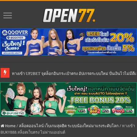
ทางเข้า UP2BET จุดล็อกอินกระเป๋าตรง อัปเกรดระบบใหม่ ปั่นเงินไวไม่มีดีเ
Home
/
สล็อตออนไลน์ เว็บเกมสุดฮิต ระบบน้องใหม่มาแรงระดับโลก
/
ทางเข้า
BUKY888 สล็อตเว็บตรง ไม่ผ่านเอเย่นต์