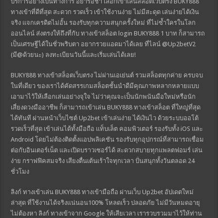
บริการอย่างเป็นทางการ อย่ารอช้า เลือกเข้าเล่นสล็อตเว็บตรง BUKY888
ทางเข้าที่ดีที่สุด สะดวก รวดเร็ว เข้าใช้งานง่าย ไม่มีสะดุด เล่นง่ายได้เงิน
จริง แจกเครดิตไม่อั้น รองรับทุกความสนุกครั้งใหม่ ที่ไม่ซ้ำใครในโลก
ออนไลน์ ส่งตรงให้ถึงที่กับ ทางเข้าสล็อต login BUKY888 1 บาท ก็สามารถ
เป็นเศรษฐีได้ในชั่วพริบตา อยากรวยแอดมาได้เลย ที่ไลน์ @Up2betV2
(มี@ด้วยนะ) ลงทะเบียนวันนี้และเริ่มเล่นได้เลย!
BUKY888 ทางเข้าสล็อตเว็บตรง ไม่ผ่านเอเย่นต์ รวมสล็อตทุกค่าย ครบจบ
ในที่เดียว ของเราได้คัดสรรเกมสล็อตชั้นนำดีมีคุณภาพหลากหลายแบบ
เอามาไว้ให้เลือกเล่นอย่างจุใจ ไม่ว่าคุณจะเป็นนักพนันมือใหม่หรือนัก
เสี่ยงดวงมืออาชีพ ก็สามารถเข้าเล่น BUKY888 ทางเข้าสล็อต ที่ใหญ่ที่สุด
ได้ทันที ผ่านหน้าเว็บไซต์ Up2bet เข้าเล่นง่าย ได้เงินไว ด้วยระบบออโต้
รวดเร็วที่สุด เข้าเล่นได้ทั้งมือถือ แท็บเล็ต คอมพิวเตอร์ รองรับทั้ง iOS และ
Android โดยไม่ต้องติดตั้งแอปพลิเคชัน รองรับทุกอุปกรณ์ที่สามารถเชื่อม
ต่อกับอินเตอร์เน็ต และเปิดบราวเซอร์ได้ สะดวกสบายทุกแพลตฟอมร์ เล่น
ง่าย กราฟฟิคสมจริง เสียงตื่นเต้นเร้าใจทุกเวลา ปั่นสนุกทั้งวันตลอด 24
ชั่วโมง
ลิงก์ ทางเข้าเล่น BUKY888 ทางเข้ามือถือ ผ่านเว็บ Up2bet อัปเดตใหม่
ล่าสุด ที่ใช้งานได้จริงแน่นอน100% โหลดเร็ว ปลอดภัย ไม่มีวันหมดอายุ
ไม่ต้องหา ลิงก์ ทางเข้าจาก Google ให้เสียเวลา เรารวบรวมมาไว้ให้ท่าน