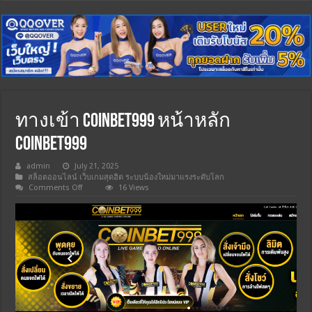
ทางเข้า COINBET999 หน้าหลัก
COINBET999
admin
July 21, 2025
สล็อตออนไลน์ เว็บเกมสุดฮิต ระบบน้องใหม่มาแรงระดับโลก
on
Comments Off
16 Views
ทาง
เข้า
COINBET999
หน้า
หลัก
COINBET999