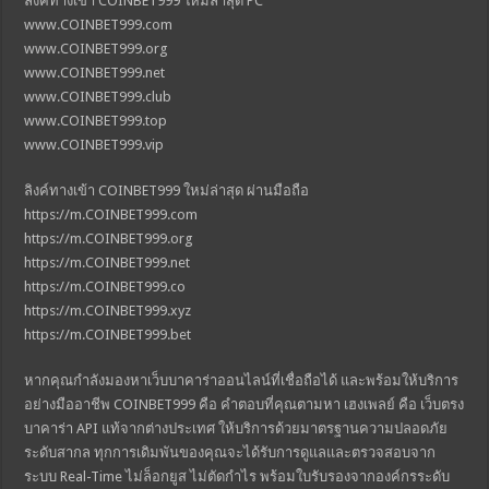
ลิงค์ทางเข้า COINBET999 ใหม่ล่าสุด PC
www.COINBET999.com
www.COINBET999.org
www.COINBET999.net
www.COINBET999.club
www.COINBET999.top
www.COINBET999.vip
ลิงค์ทางเข้า COINBET999 ใหม่ล่าสุด ผ่านมือถือ
https://m.COINBET999.com
https://m.COINBET999.org
https://m.COINBET999.net
https://m.COINBET999.co
https://m.COINBET999.xyz
https://m.COINBET999.bet
หากคุณกำลังมองหาเว็บบาคาร่าออนไลน์ที่เชื่อถือได้ และพร้อมให้บริการ
อย่างมืออาชีพ COINBET999 คือ คำตอบที่คุณตามหา เฮงเพลย์ คือ เว็บตรง
บาคาร่า API แท้จากต่างประเทศ ให้บริการด้วยมาตรฐานความปลอดภัย
ระดับสากล ทุกการเดิมพันของคุณจะได้รับการดูแลและตรวจสอบจาก
ระบบ Real-Time ไม่ล็อกยูส ไม่ตัดกำไร พร้อมใบรับรองจากองค์กรระดับ