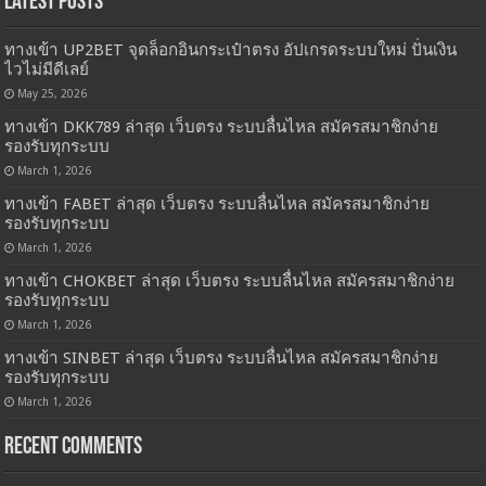
Latest Posts
ทางเข้า UP2BET จุดล็อกอินกระเป๋าตรง อัปเกรดระบบใหม่ ปั่นเงิน
ไวไม่มีดีเลย์
May 25, 2026
ทางเข้า DKK789 ล่าสุด เว็บตรง ระบบลื่นไหล สมัครสมาชิกง่าย
รองรับทุกระบบ
March 1, 2026
ทางเข้า FABET ล่าสุด เว็บตรง ระบบลื่นไหล สมัครสมาชิกง่าย
รองรับทุกระบบ
March 1, 2026
ทางเข้า CHOKBET ล่าสุด เว็บตรง ระบบลื่นไหล สมัครสมาชิกง่าย
รองรับทุกระบบ
March 1, 2026
ทางเข้า SINBET ล่าสุด เว็บตรง ระบบลื่นไหล สมัครสมาชิกง่าย
รองรับทุกระบบ
March 1, 2026
Recent Comments