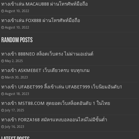
ทางเข้าเล่น MACAU888 ผ่านโทรศัพท์มือถือ
August 10, 2022
ทางเข้าเล่น FOX888 ผ่านโทรศัพท์มือถือ
August 10, 2022
Random Posts
ทางเข้า 888NEO สล็อตเว็บตรง ไม่ผ่านเอเย่นต์
May 2, 2025
ทางเข้า ASKMEBET เว็บเดียวครบ จบทุกเกม
March 30, 2023
ทางเข้า UFABET999 ลิ้งเข้าเล่น UFABET999 เว็บนิยมอันดับ1
August 18, 2023
ทางเข้า MST88.COM สุดยอดเว็บสล็อตอันดับ 1 ในไทย
July 17, 2025
ทางเข้า FORZA168 สมัครแทงบอลออนไลน์ไม่มีขั้นต่ำ
July 16, 2023