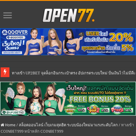
ทางเข้า UP2BET จุดล็อกอินกระเป๋าตรง อัปเกรดระบบใหม่ ปั่นเงินไวไม่มีดีเ
Home
/
สล็อตออนไลน์ เว็บเกมสุดฮิต ระบบน้องใหม่มาแรงระดับโลก
/
ทางเข้า
COINBET999 หน้าหลัก COINBET999