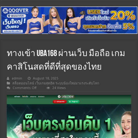
ทางเข้า UBA168 ผ่านเว็บ มือถือ เกม
คาสิโนสดที่ดีที่สุดของไทย
admin
August 18, 2025
สล็อตออนไลน์ เว็บเกมสุดฮิต ระบบน้องใหม่มาแรงระดับโลก
on
Comments Off
24 Views
ทาง
เข้า
UBA168
ผ่าน
เว็บ
มือ
ถือ
เกม
คา