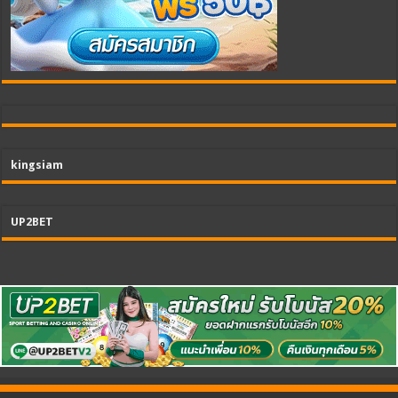
kingsiam
UP2BET