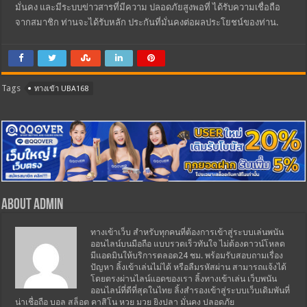
มั่นคง และมีระบบข่าวสารที่มีความ ปลอดภัยสูงพอที่ ได้รับความเชื่อถือ
จากสมาชิก ท่านจะได้รับหลัก ประกันที่มั่นคงต่อผลประโยชน์ของท่าน.
Tags
ทางเข้า UBA168
About admin
ทางเข้าเว็บ สำหรับทุกคนที่ต้องการเข้าสู่ระบบเล่นพนัน
ออนไลน์บนมือถือ แบบรวดเร็วทันใจ ไม่ต้องดาวน์โหลด
มีแอดมินให้บริการตลอด24 ชม. พร้อมรับสอบถามเรื่อง
ปัญหา ลิ้งเข้าเล่นไม่ได้ หรือลืมรหัสผ่าน สามารถแจ้งได้
โดยตรงผ่านไลน์แอดของเรา ลิ้งทางเข้าเล่น เว็บพนัน
ออนไลน์ที่ดีที่สุดในไทย ลิ้งสำรองเข้าสู่ระบบเว็บเดิมพันที่
น่าเชื่อถือ บอล สล็อต คาสิโน หวย มวย ยิงปลา มั่นคง ปลอดภัย