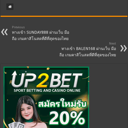
Previous
ทางเข้า SUNDAY888 ผ่านเว็บ มือ
ถือ เกมคาสิโนสดที่ดีที่สุดของไทย
Next
ทางเข้า BALEN168 ผ่านเว็บ มือ
ถือ เกมคาสิโนสดที่ดีที่สุดของไทย