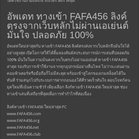
โต้ที่ใช้งานง่ายและเข้าถึงได้รวดเร็วที่สุด
อัพเดท ทางเข้า FAFA456 ลิงค์
ตรงจากเว็บหลักไม่ผ่านเอเย่นต์
มั่นใจ ปลอดภัย 100%
อัพเดทใหม่ล่าสุดกับ ทางเข้า FAFA456 ลิงค์ตรงส่งจากเว็บหลักจึงมั่นใจได้
อย่างสูงสุด เปิดโอกาสให้ได้ลิ้มลองสัมผัสประสบการณ์การเล่นที่ปลอดภัย
100% มั่นใจในความมั่นคงจากเว็บตรงไม่ผ่านเอเย่นต์ ทางเข้า FAFA456
ล่าสุด รองรับการเข้าใช้งานจากทุกอุปกรณ์อย่างลื่นไหล ไม่ว่าจะเล่นผ่าน
คอมพิวเตอร์หรือมือถือก็ไม่มีสะดุด พร้อมเข้าสู่โลกของเกมสล็อตได้ใน
ทันที ร่วมสนุกไปกับระบบการฝากถอนออโต้ที่รวดเร็วทันใจ ตอบโจทก์คน
ยุคใหม่ที่เน้นความชัวร์ เพียงเลือก ลิงก์ทางเข้า FAFA456 ใหม่ล่าสุด ช่อง
ทางเข้าเล่นที่เสถียรที่สุดเพื่อการทำกำไรที่ต่อเนื่อง
ลิงค์ทางเข้า FAFA456 ใหม่ล่าสุด PC
www.FAFA456.com
www.FAFA456.org
www.FAFA456.net
www.FAFA456.club