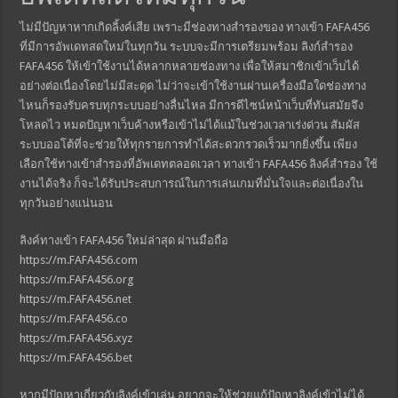
ไม่มีปัญหาหากเกิดลิ้งค์เสีย เพราะมีช่องทางสำรองของ ทางเข้า FAFA456
ที่มีการอัพเดทสดใหม่ในทุกวัน ระบบจะมีการเตรียมพร้อม ลิงก์สำรอง
FAFA456 ให้เข้าใช้งานได้หลากหลายช่องทาง เพื่อให้สมาชิกเข้าเว็บได้
อย่างต่อเนื่องโดยไม่มีสะดุด ไม่ว่าจะเข้าใช้งานผ่านเครื่องมือใดช่องทาง
ไหนก็รองรับครบทุกระบบอย่างลื่นไหล มีการดีไซน์หน้าเว็บที่ทันสมัยจึง
โหลดไว หมดปัญหาเว็บค้างหรือเข้าไม่ได้แม้ในช่วงเวลาเร่งด่วน สัมผัส
ระบบออโต้ที่จะช่วยให้ทุกรายการทำได้สะดวกรวดเร็วมากยิ่งขึ้น เพียง
เลือกใช้ทางเข้าสำรองที่อัพเดทตลอดเวลา ทางเข้า FAFA456 ลิงค์สำรอง ใช้
งานได้จริง ก็จะได้รับประสบการณ์ในการเล่นเกมที่มั่นใจและต่อเนื่องใน
ทุกวันอย่างแน่นอน
ลิงค์ทางเข้า FAFA456 ใหม่ล่าสุด ผ่านมือถือ
https://m.FAFA456.com
https://m.FAFA456.org
https://m.FAFA456.net
https://m.FAFA456.co
https://m.FAFA456.xyz
https://m.FAFA456.bet
หากมีปัญหาเกี่ยวกับลิงค์เข้าเล่น อยากจะให้ช่วยแก้ปัญหาลิงค์เข้าไม่ได้