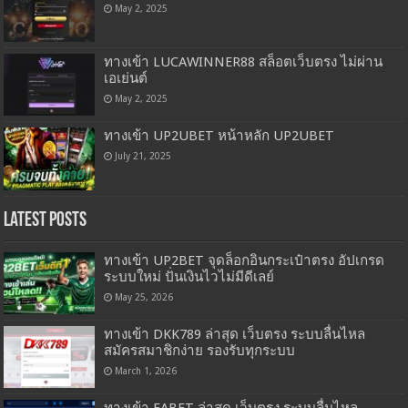
May 2, 2025
ทางเข้า LUCAWINNER88 สล็อตเว็บตรง ไม่ผ่าน
เอเย่นต์
May 2, 2025
ทางเข้า UP2UBET หน้าหลัก UP2UBET
July 21, 2025
Latest Posts
ทางเข้า UP2BET จุดล็อกอินกระเป๋าตรง อัปเกรด
ระบบใหม่ ปั่นเงินไวไม่มีดีเลย์
May 25, 2026
ทางเข้า DKK789 ล่าสุด เว็บตรง ระบบลื่นไหล
สมัครสมาชิกง่าย รองรับทุกระบบ
March 1, 2026