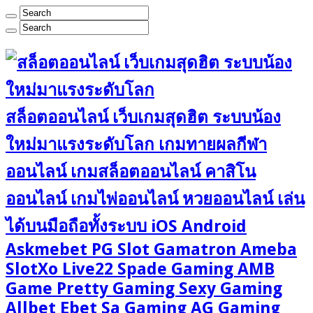
สล็อตออนไลน์ เว็บเกมสุดฮิต ระบบน้อง
ใหม่มาแรงระดับโลก เกมทายผลกีฬา
ออนไลน์ เกมสล็อตออนไลน์ คาสิโน
ออนไลน์ เกมไพ่ออนไลน์ หวยออนไลน์ เล่น
ได้บนมือถือทั้งระบบ iOS Android
Askmebet PG Slot Gamatron Ameba
SlotXo Live22 Spade Gaming AMB
Game Pretty Gaming Sexy Gaming
Allbet Ebet Sa Gaming AG Gaming