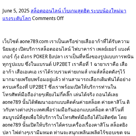
June 5, 2025
สล็อตออนไลน์ เว็บเกมสุดฮิต ระบบน้องใหม่มา
on
แรงระดับโลก
Comments Off
ทาง
เข้า
เว็บ
เว็บไซต์ aone789.com เราเป็นเครือข่ายเสืออาก้าที่ได้รับความ
ตรง
นิยมสูง เปิดบริการสล็อตออนไลน์ ไพ่บาคาร่า เพลย์เยอร์ แบงค์
aone789.com
เกอร์ กุ้ง มังกร POKER ยิงปลา เราเป็นที่หนึ่งของรูปแบบการพนัน
คา
ทุกรูปแบบ ซึ่งในแบรนด์ UP2BET เราคือที่ 1 ฉายาเราคือ เสือ
สิ
อาก้า เสือเอเคเอ เราได้รวบรวมค่ายเกมส์ เกมส์สล็อตดังๆไว้
โน
มากมายเพรียบพร้อมอยู่แล้ว ท่านสามารถเลือกเดิมพันได้อย่าง
ออนไลน์
ครบเครื่องที่ UP2BET ซึ่งเราพร้อมเปิดให้บริการท่านใน
ดี
โทรศัพท์มือถือง่ายๆเพียงไม่กี่คลิ๊ก เล่นได้จริง ถอนได้เลย
ที่สุด
aone789 นั้นได้พัฒนาออกแบบคิดค้นค่ายสล็อต ค่ายคาสิโน ดิ
วกับทางต่างประเทศเพื่อร่วมมือกันออกแบบสล็อต คาสิโนที่
สมบูรณ์ที่สุดเพื่อให้บริการในโทรศัพท์มือถือได้ไม่ติดขัด โดย
aone789 นั้นเปิดให้บริการได้ครบเครื่องเรื่องคาสิโน สล็อตยิง
ปลา ไพ่ต่างๆเรามีมหมด ท่านจะสนุกเพลินเพลิดไร้ขอบเขต จน