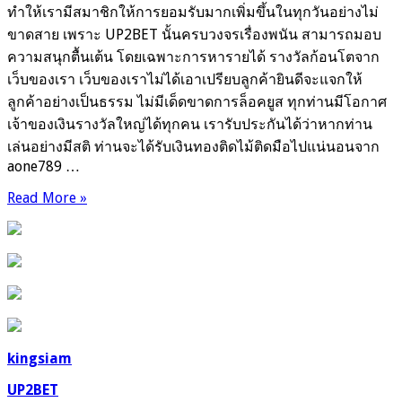
ทำให้เรามีสมาชิกให้การยอมรับมากเพิ่มขึ้นในทุกวันอย่างไม่
ขาดสาย เพราะ UP2BET นั้นครบวงจรเรื่องพนัน สามารถมอบ
ความสนุกตื้นเต้น โดยเฉพาะการหารายได้ รางวัลก้อนโตจาก
เว็บของเรา เว็บของเราไม่ได้เอาเปรียบลูกค้ายินดีจะแจกให้
ลูกค้าอย่างเป็นธรรม ไม่มีเด็ดขาดการล็อคยูส ทุกท่านมีโอกาศ
เจ้าของเงินรางวัลใหญ่ได้ทุกคน เรารับประกันได้ว่าหากท่าน
เล่นอย่างมีสติ ท่านจะได้รับเงินทองติดไม้ติดมือไปแน่นอนจาก
aone789 …
Read More »
kingsiam
UP2BET