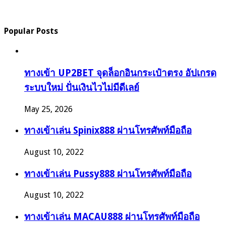
Popular Posts
ทางเข้า UP2BET จุดล็อกอินกระเป๋าตรง อัปเกรด
ระบบใหม่ ปั่นเงินไวไม่มีดีเลย์
May 25, 2026
ทางเข้าเล่น Spinix888 ผ่านโทรศัพท์มือถือ
August 10, 2022
ทางเข้าเล่น Pussy888 ผ่านโทรศัพท์มือถือ
August 10, 2022
ทางเข้าเล่น MACAU888 ผ่านโทรศัพท์มือถือ