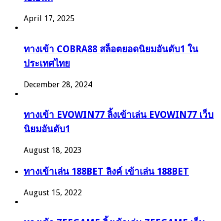
April 17, 2025
ทางเข้า COBRA88 สล็อตยอดนิยมอันดับ1 ใน
ประเทศไทย
December 28, 2024
ทางเข้า EVOWIN77 ลิ้งเข้าเล่น EVOWIN77 เว็บ
นิยมอันดับ1
August 18, 2023
ทางเข้าเล่น 188BET ลิงค์ เข้าเล่น 188BET
August 15, 2022