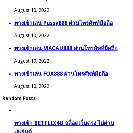
August 10, 2022
ทางเข้าเล่น Pussy888 ผ่านโทรศัพท์มือถือ
August 10, 2022
ทางเข้าเล่น MACAU888 ผ่านโทรศัพท์มือถือ
August 10, 2022
ทางเข้าเล่น FOX888 ผ่านโทรศัพท์มือถือ
August 10, 2022
Random Posts
ทางเข้า BETFLIX4U สล็อตเว็บตรง ไม่ผ่าน
เอเย่นต์