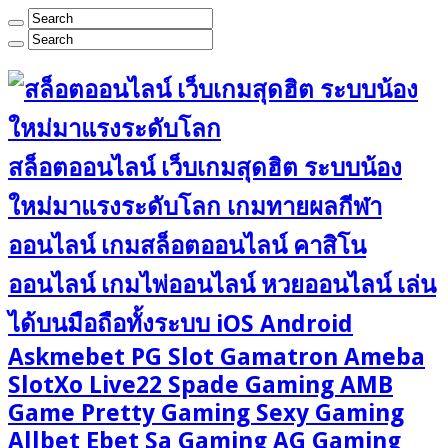
สล็อตออนไลน์ เว็บเกมสุดฮิต ระบบน้อง
ใหม่มาแรงระดับโลก เกมทายผลกีฬา
ออนไลน์ เกมสล็อตออนไลน์ คาสิโน
ออนไลน์ เกมไพ่ออนไลน์ หวยออนไลน์ เล่น
ได้บนมือถือทั้งระบบ iOS Android
Askmebet PG Slot Gamatron Ameba
SlotXo Live22 Spade Gaming AMB
Game Pretty Gaming Sexy Gaming
Allbet Ebet Sa Gaming AG Gaming