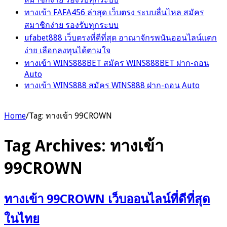
ทางเข้า FAFA456 ล่าสุด เว็บตรง ระบบลื่นไหล สมัคร
สมาชิกง่าย รองรับทุกระบบ
ufabet888 เว็บตรงที่ดีที่สุด อาณาจักรพนันออนไลน์แตก
ง่าย เลือกลงทุนได้ตามใจ
ทางเข้า WINS888BET สมัคร WINS888BET ฝาก-ถอน
Auto
ทางเข้า WINS888 สมัคร WINS888 ฝาก-ถอน Auto
Home
/
Tag:
ทางเข้า 99CROWN
Tag Archives:
ทางเข้า
99CROWN
ทางเข้า 99CROWN เว็บออนไลน์ที่ดีที่สุด
ในไทย