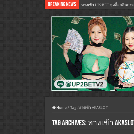
Breaking News
ทางเข้า UP2BET จุดล็อกอินกระเป
Home
/
Tag:
ทางเข้า AKASLOT
Tag Archives:
ทางเข้า AKASLO