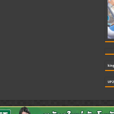
kin
UP2