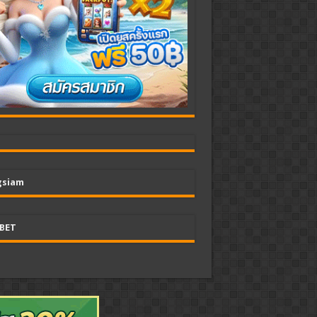
gsiam
BET