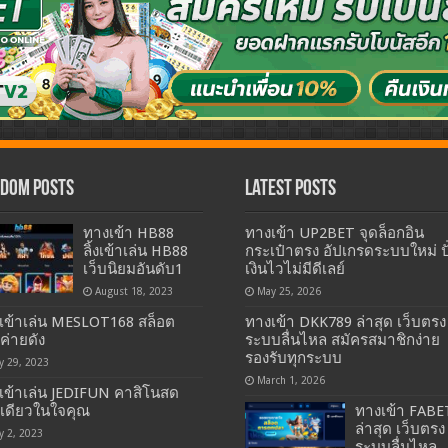
dom Posts
Latest Posts
ทางเข้า HB88
ทางเข้า UP2BET จุดล็อกอิน
ลิ้งเข้าเล่น HB88
กระเป๋าตรง อัปเกรดระบบใหม่ ปั
เว็บนิยมอันดับ1
เงินไวไม่มีดีเลย์
August 18, 2023
May 25, 2026
เข้าเล่น MESLOT168 สล็อต
ทางเข้า DKK789 ล่าสุด เว็บตรง
ค่ายดัง
ระบบลื่นไหล สมัครสมาชิกง่าย
รองรับทุกระบบ
y 29, 2023
March 1, 2026
เข้าเล่น JEDIFUN คาสิโนสด
่งเดียวในใจคุณ
ทางเข้า FABE
ล่าสุด เว็บตรง
y 2, 2023
ระบบลื่นไหล