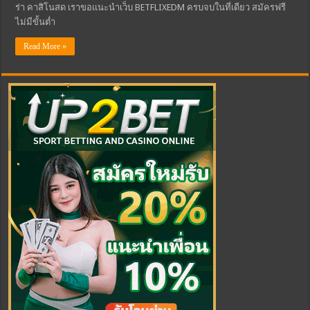
ร่า คาสิโนสด เราขอแนะนำเว็บ BETFLIXEDM ครบจบในที่เดียว สมัครฟรี
ไม่มีขั้นต่ำ
Read More »