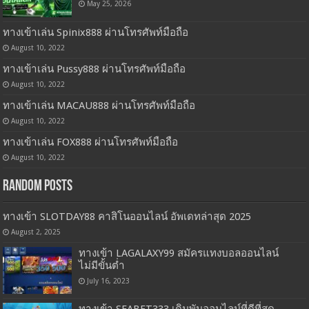
May 25, 2026
ทางเข้าเล่น Spinix888 ผ่านโทรศัพท์มือถือ
August 10, 2022
ทางเข้าเล่น Pussy888 ผ่านโทรศัพท์มือถือ
August 10, 2022
ทางเข้าเล่น MACAU888 ผ่านโทรศัพท์มือถือ
August 10, 2022
ทางเข้าเล่น FOX888 ผ่านโทรศัพท์มือถือ
August 10, 2022
Random Posts
ทางเข้า SLOTDAY88 คาสิโนออนไลน์ อัพเดทล่าสุด 2025
August 2, 2025
ทางเข้า LAGALAXY99 สมัครแทงบอลออนไลน์
ไม่มีขั้นต่ำ
July 16, 2023
ทางเข้า SEABET333 เดิมพันออนไลน์ที่ดีที่สุด