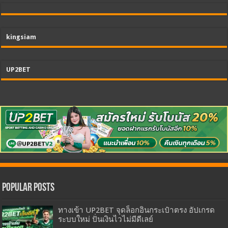
kingsiam
UP2BET
Popular Posts
ทางเข้า UP2BET จุดล็อกอินกระเป๋าตรง อัปเกรด
ระบบใหม่ ปั่นเงินไวไม่มีดีเลย์