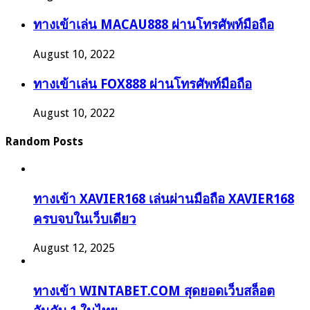
ทางเข้าเล่น MACAU888 ผ่านโทรศัพท์มือถือ
August 10, 2022
ทางเข้าเล่น FOX888 ผ่านโทรศัพท์มือถือ
August 10, 2022
Random Posts
ทางเข้า XAVIER168 เล่นผ่านมือถือ XAVIER168
ครบจบในเว็บเดียว
August 12, 2025
ทางเข้า WINTABET.COM สุดยอดเว็บสล็อต