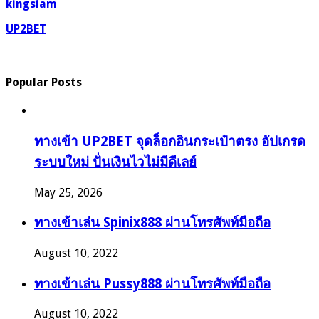
kingsiam
UP2BET
Popular Posts
ทางเข้า UP2BET จุดล็อกอินกระเป๋าตรง อัปเกรด
ระบบใหม่ ปั่นเงินไวไม่มีดีเลย์
May 25, 2026
ทางเข้าเล่น Spinix888 ผ่านโทรศัพท์มือถือ
August 10, 2022
ทางเข้าเล่น Pussy888 ผ่านโทรศัพท์มือถือ
August 10, 2022