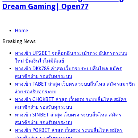
Dream Gaming| Open77
Home
Breaking News
ทางเข้า UP2BET จุดล็อกอินกระเป๋าตรง อัปเกรดระบบ
ใหม่ ปั่นเงินไวไม่มีดีเลย์
ทางเข้า DKK789 ล่าสุด เว็บตรง ระบบลื่นไหล สมัคร
สมาชิกง่าย รองรับทุกระบบ
ทางเข้า FABET ล่าสุด เว็บตรง ระบบลื่นไหล สมัครสมาชิก
ง่าย รองรับทุกระบบ
ทางเข้า CHOKBET ล่าสุด เว็บตรง ระบบลื่นไหล สมัคร
สมาชิกง่าย รองรับทุกระบบ
ทางเข้า SINBET ล่าสุด เว็บตรง ระบบลื่นไหล สมัคร
สมาชิกง่าย รองรับทุกระบบ
ทางเข้า POKBET ล่าสุด เว็บตรง ระบบลื่นไหล สมัคร
สมาชิกง่าย รองรับทุกระบบ