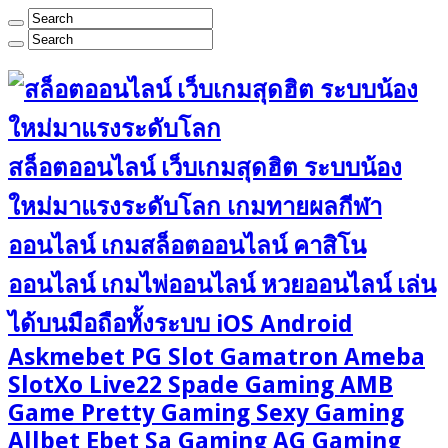
สล็อตออนไลน์ เว็บเกมสุดฮิต ระบบน้อง
ใหม่มาแรงระดับโลก เกมทายผลกีฬา
ออนไลน์ เกมสล็อตออนไลน์ คาสิโน
ออนไลน์ เกมไพ่ออนไลน์ หวยออนไลน์ เล่น
ได้บนมือถือทั้งระบบ iOS Android
Askmebet PG Slot Gamatron Ameba
SlotXo Live22 Spade Gaming AMB
Game Pretty Gaming Sexy Gaming
Allbet Ebet Sa Gaming AG Gaming