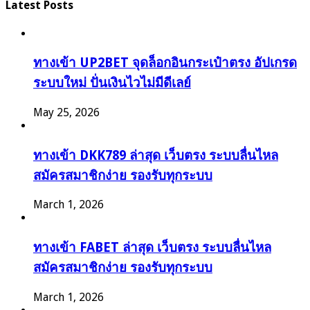
Latest Posts
ทางเข้า UP2BET จุดล็อกอินกระเป๋าตรง อัปเกรด
ระบบใหม่ ปั่นเงินไวไม่มีดีเลย์
May 25, 2026
ทางเข้า DKK789 ล่าสุด เว็บตรง ระบบลื่นไหล
สมัครสมาชิกง่าย รองรับทุกระบบ
March 1, 2026
ทางเข้า FABET ล่าสุด เว็บตรง ระบบลื่นไหล
สมัครสมาชิกง่าย รองรับทุกระบบ
March 1, 2026