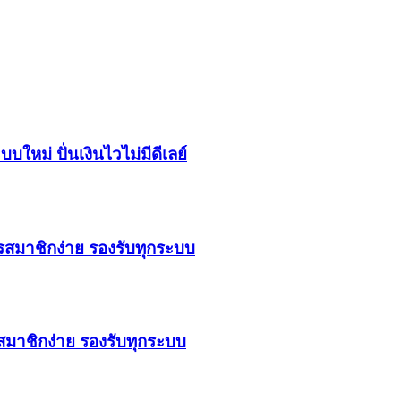
ใหม่ ปั่นเงินไวไม่มีดีเลย์
ครสมาชิกง่าย รองรับทุกระบบ
สมาชิกง่าย รองรับทุกระบบ