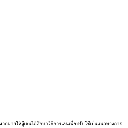
ากมายให้ผู้เล่นได้ศึกษาวิธีการเล่นเพื่อปรับใช้เป็นแนวทางการ