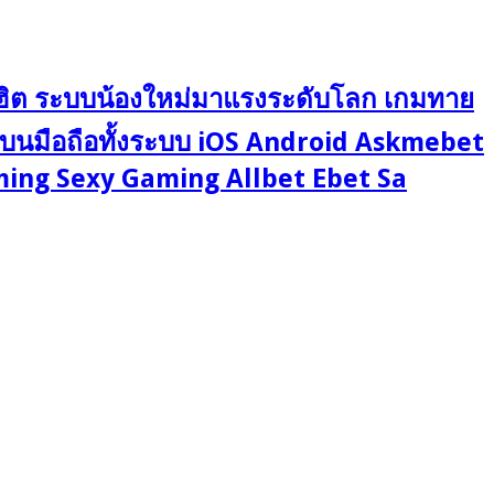
ดฮิต ระบบน้องใหม่มาแรงระดับโลก เกมทาย
้บนมือถือทั้งระบบ iOS Android Askmebet
ing Sexy Gaming Allbet Ebet Sa