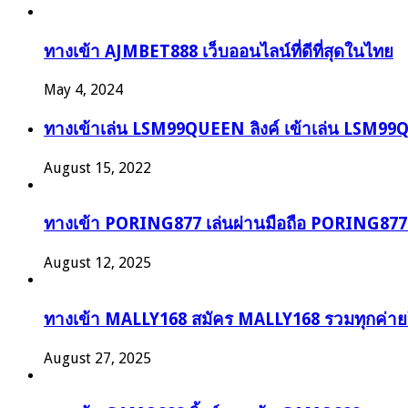
ทางเข้า AJMBET888 เว็บออนไลน์ที่ดีที่สุดในไทย
May 4, 2024
ทางเข้าเล่น LSM99QUEEN ลิงค์ เข้าเล่น LSM9
August 15, 2022
ทางเข้า PORING877 เล่นผ่านมือถือ PORING877
August 12, 2025
ทางเข้า MALLY168 สมัคร MALLY168 รวมทุกค่ายใ
August 27, 2025