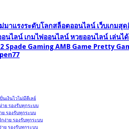
สล็อตออนไลน์ เว็บเกมสุ
อนไลน์ เกมไพ่ออนไลน์ หวยออนไลน์ เล่นได
22 Spade Gaming AMB Game Pretty Gam
pen77
นเงินไวไม่มีดีเลย์
ง่าย รองรับทุกระบบ
่าย รองรับทุกระบบ
ิกง่าย รองรับทุกระบบ
ง่าย รองรับทุกระบบ