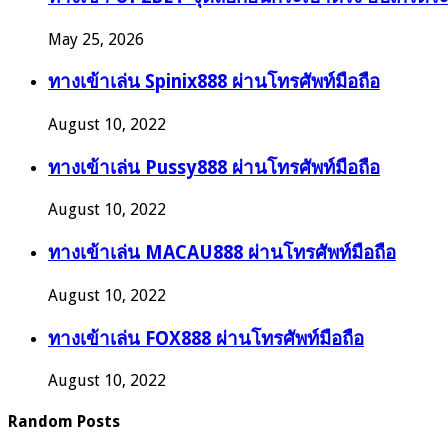
May 25, 2026
ทางเข้าเล่น Spinix888 ผ่านโทรศัพท์มือถือ
August 10, 2022
ทางเข้าเล่น Pussy888 ผ่านโทรศัพท์มือถือ
August 10, 2022
ทางเข้าเล่น MACAU888 ผ่านโทรศัพท์มือถือ
August 10, 2022
ทางเข้าเล่น FOX888 ผ่านโทรศัพท์มือถือ
August 10, 2022
Random Posts