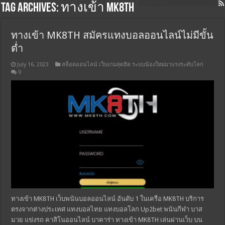
Tag Archives:
ทางเข้า MK8TH
ทางเข้า MK8TH สมัครแทงบอลออนไลน์ไม่มีขั้น
ต่ำ
July 16, 2023
สล็อตออนไลน์ เว็บเกมสุดฮิต ระบบน้องใหม่มาแรงระดับโลก
0
ทางเข้า MK8TH เว็บพนันบอลออนไลน์ อันดับ 1 ในเครือ MK8TH บริการ
ตรงจากต่างประเทศ แทงบอลไทย แทงบอลโลก Up2bet พนันกีฬา บาส
มวย แข่งรถ คาสิโนออนไลน์ บาคาร่า ทางเข้า MK8TH เล่นผ่านเว็บ บน