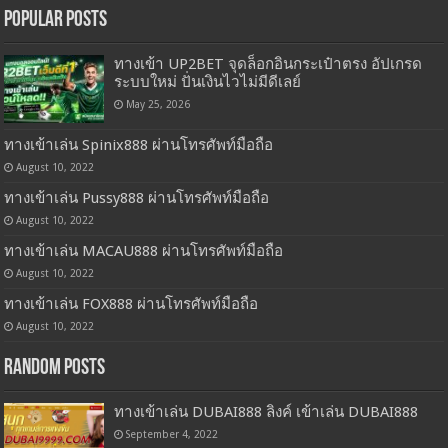
Popular Posts
ทางเข้า UP2BET จุดล็อกอินกระเป๋าตรง อัปเกรด
ระบบใหม่ ปั่นเงินไวไม่มีดีเลย์
May 25, 2026
ทางเข้าเล่น Spinix888 ผ่านโทรศัพท์มือถือ
August 10, 2022
ทางเข้าเล่น Pussy888 ผ่านโทรศัพท์มือถือ
August 10, 2022
ทางเข้าเล่น MACAU888 ผ่านโทรศัพท์มือถือ
August 10, 2022
ทางเข้าเล่น FOX888 ผ่านโทรศัพท์มือถือ
August 10, 2022
Random Posts
ทางเข้าเล่น DUBAI888 ลิงค์ เข้าเล่น DUBAI888
September 4, 2022