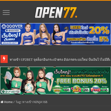
ทางเข้า UP2BET จุดล็อกอินกระเป๋าตรง อัปเกรดระบบใหม่ ปั่นเงินไวไม่มีดีเ
Home
/
Tag:
ทางเข้า NINJA168