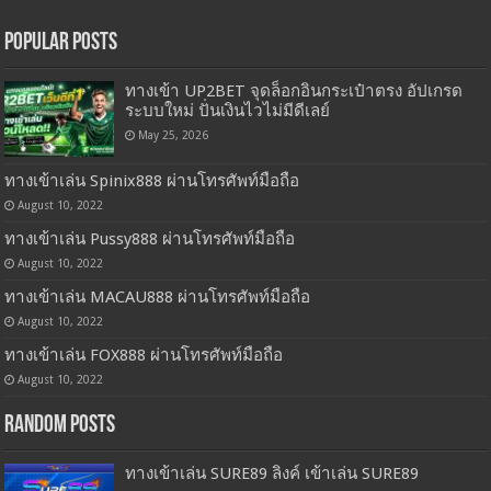
Popular Posts
ทางเข้า UP2BET จุดล็อกอินกระเป๋าตรง อัปเกรด
ระบบใหม่ ปั่นเงินไวไม่มีดีเลย์
May 25, 2026
ทางเข้าเล่น Spinix888 ผ่านโทรศัพท์มือถือ
August 10, 2022
ทางเข้าเล่น Pussy888 ผ่านโทรศัพท์มือถือ
August 10, 2022
ทางเข้าเล่น MACAU888 ผ่านโทรศัพท์มือถือ
August 10, 2022
ทางเข้าเล่น FOX888 ผ่านโทรศัพท์มือถือ
August 10, 2022
Random Posts
ทางเข้าเล่น SURE89 ลิงค์ เข้าเล่น SURE89