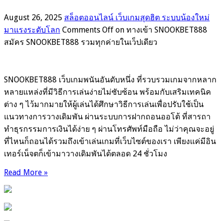
August 26, 2025
สล็อตออนไลน์ เว็บเกมสุดฮิต ระบบน้องใหม่
มาแรงระดับโลก
Comments Off
on ทางเข้า SNOOKBET888
สมัคร SNOOKBET888 รวมทุกค่ายในเว็ปเดียว
SNOOKBET888 เว็บเกมพนันอันดับหนึ่ง ที่รวบรวมเกมจากหลาก
หลายแหล่งที่มีวิธีการเล่นง่ายไม่ซับซ้อน พร้อมกับเสริมเทคนิค
ต่าง ๆ ไว้มากมายให้ผู้เล่นได้ศึกษาวิธีการเล่นเพื่อปรับใช้เป็น
แนวทางการวางเดิมพัน ผ่านระบบการฝากถอนออโต้ ที่สารถา
ทำธุรกรรมการเงินได้ง่าย ๆ ผ่านโทรศัพท์มือถือ ไม่ว่าคุณจะอยู่
ที่ไหนก็ถอนได้รวมถึงเข้าเล่นเกมที่เว็บไซต์ของเรา เพียงแค่มีอิน
เทอร์เน็จตก็เข้ามาวางเดิมพันได้ตลอด 24 ชั่วโมง
Read More »