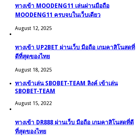
ทางเข้า MOODENG11 เล่นผ่านมือถือ
MOODENG11 ครบจบในเว็บเดียว
August 12, 2025
ทางเข้า UP2BET ผ่านเว็บ มือถือ เกมคาสิโนสดที่
ดีที่สุดของไทย
August 18, 2025
ทางเข้าเล่น SBOBET-TEAM ลิงค์ เข้าเล่น
SBOBET-TEAM
August 15, 2022
ทางเข้า DR888 ผ่านเว็บ มือถือ เกมคาสิโนสดที่ดี
ที่สุดของไทย