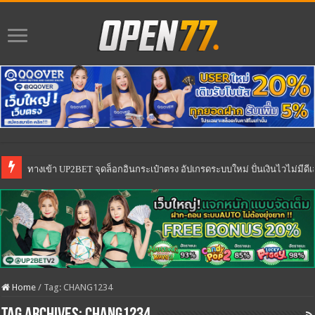
ทางเข้า UP2BET จุดล็อกอินกระเป๋าตรง อัปเกรดระบบใหม่ ปั่นเงินไวไม่มีดีเ
Home
/
Tag:
CHANG1234