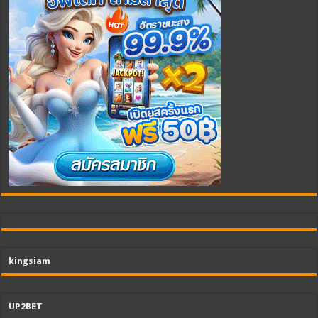
kingsiam
UP2BET