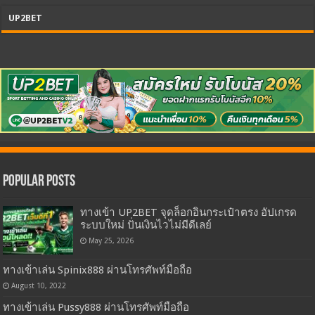
UP2BET
Popular Posts
ทางเข้า UP2BET จุดล็อกอินกระเป๋าตรง อัปเกรด
ระบบใหม่ ปั่นเงินไวไม่มีดีเลย์
May 25, 2026
ทางเข้าเล่น Spinix888 ผ่านโทรศัพท์มือถือ
August 10, 2022
ทางเข้าเล่น Pussy888 ผ่านโทรศัพท์มือถือ