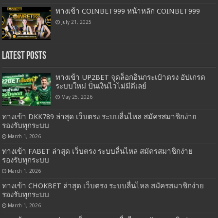
ทางเข้า COINBET999 หน้าหลัก COINBET999
July 21, 2025
Latest Posts
ทางเข้า UP2BET จุดล็อกอินกระเป๋าตรง อัปเกรด
ระบบใหม่ ปั่นเงินไวไม่มีดีเลย์
May 25, 2026
ทางเข้า DKK789 ล่าสุด เว็บตรง ระบบลื่นไหล สมัครสมาชิกง่าย
รองรับทุกระบบ
March 1, 2026
ทางเข้า FABET ล่าสุด เว็บตรง ระบบลื่นไหล สมัครสมาชิกง่าย
รองรับทุกระบบ
March 1, 2026
ทางเข้า CHOKBET ล่าสุด เว็บตรง ระบบลื่นไหล สมัครสมาชิกง่าย
รองรับทุกระบบ
March 1, 2026