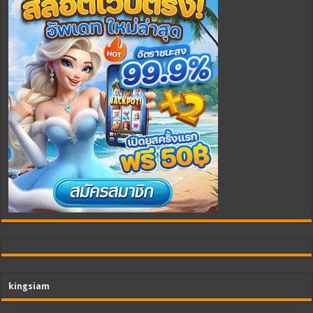
kingsiam