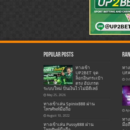
Popular Posts
Ran
ทางเข้า
ทาง
UP2BET จุด
UFA
ล็อกอินกระเป๋า
Oc
ตรง อัปเกรด
ระบบใหม่ ปั่นเงินไวไม่มีดีเลย์
May 25, 2026
ทางเข้าเล่น Spinix888 ผ่าน
โทรศัพท์มือถือ
Apr
August 10, 2022
ทาง
ทางเข้าเล่น Pussy888 ผ่าน
มือถ
โทรศัพท์มือถือ