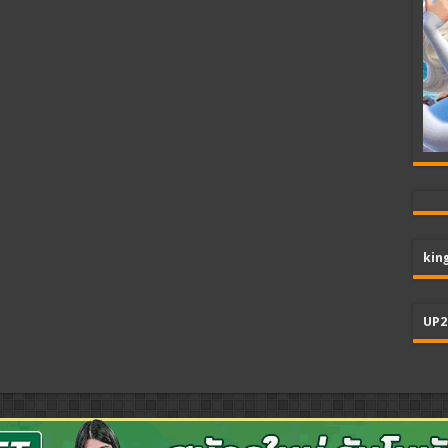
kin
UP2