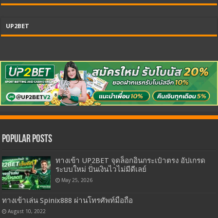
UP2BET
Popular Posts
ทางเข้า UP2BET จุดล็อกอินกระเป๋าตรง อัปเกรด
ระบบใหม่ ปั่นเงินไวไม่มีดีเลย์
May 25, 2026
ทางเข้าเล่น Spinix888 ผ่านโทรศัพท์มือถือ
August 10, 2022