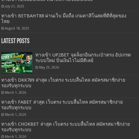
July 21, 2025
ทางเข้า BETBAHT88 ผ่านเว็บ มือถือ เกมคาสิโนสดที่ดีที่สุดของ
ไทย
August 18, 2025
Latest Posts
ทางเข้า UP2BET จุดล็อกอินกระเป๋าตรง อัปเกรด
ระบบใหม่ ปั่นเงินไวไม่มีดีเลย์
May 25, 2026
ทางเข้า DKK789 ล่าสุด เว็บตรง ระบบลื่นไหล สมัครสมาชิกง่าย
รองรับทุกระบบ
March 1, 2026
ทางเข้า FABET ล่าสุด เว็บตรง ระบบลื่นไหล สมัครสมาชิกง่าย
รองรับทุกระบบ
March 1, 2026
ทางเข้า CHOKBET ล่าสุด เว็บตรง ระบบลื่นไหล สมัครสมาชิกง่าย
รองรับทุกระบบ
March 1, 2026