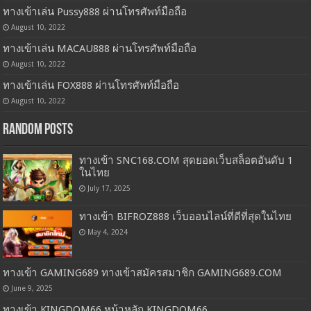
ทางเข้าเล่น Pussy888 ผ่านโทรศัพท์มือถือ
August 10, 2022
ทางเข้าเล่น MACAU888 ผ่านโทรศัพท์มือถือ
August 10, 2022
ทางเข้าเล่น FOX888 ผ่านโทรศัพท์มือถือ
August 10, 2022
Random Posts
ทางเข้า SNC168.COM สุดยอดเว็บสล็อตอันดับ 1
ในไทย
July 17, 2025
ทางเข้า BIFROZ888 เว็บออนไลน์ที่ดีที่สุดในไทย
May 4, 2024
ทางเข้า GAMING689 ทางเข้าสมัครสมาชิก GAMING689.COM
June 9, 2025
ทางเข้า KINGDOM66 หน้าหลัก KINGDOM66